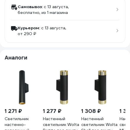
Самовывоз:
c 13 августа,
бесплатно
, из 1 магазина
Курьером:
c 13 августа,
от 290 ₽
Аналоги
1 271 ₽
1 277 ₽
1 308 ₽
1 31
Светильник
Настенный
Настенный
Наст
настенно-
светильник Wolta
светильник Wolta
свет