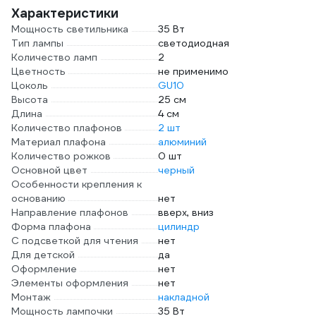
L
Характеристики
Мощность светильника
35 Вт
Тип лампы
светодиодная
Количество ламп
2
Цветность
не применимо
Цоколь
GU10
Высота
25 см
Длина
4 см
Количество плафонов
2 шт
Материал плафона
алюминий
Количество рожков
0 шт
Основной цвет
черный
Особенности крепления к
основанию
нет
Направление плафонов
вверх, вниз
Форма плафона
цилиндр
С подсветкой для чтения
нет
Для детской
да
Оформление
нет
Элементы оформления
нет
Монтаж
накладной
Мощность лампочки
35 Вт