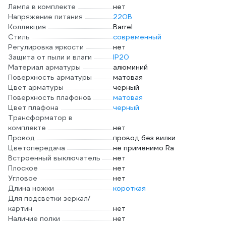
Лампа в комплекте
нет
Напряжение питания
220В
Коллекция
Barrel
Стиль
современный
Регулировка яркости
нет
Защита от пыли и влаги
IP20
Материал арматуры
алюминий
Поверхность арматуры
матовая
Цвет арматуры
черный
Поверхность плафонов
матовая
Цвет плафона
черный
Трансформатор в
комплекте
нет
Провод
провод без вилки
Цветопередача
не применимо Ra
Встроенный выключатель
нет
Плоское
нет
Угловое
нет
Длина ножки
короткая
Для подсветки зеркал/
картин
нет
Наличие полки
нет