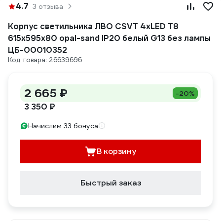
4.7
3 отзыва
Корпус светильника ЛВО CSVT 4хLED T8
615х595х80 opal-sand IP20 белый G13 без лампы
ЦБ-00010352
Код товара: 26639696
2 665 ₽
-20%
3 350 ₽
Начислим 33 бонуса
В корзину
Быстрый заказ