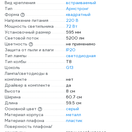
Вид крепления
встраиваемый
Тип
Армстронг
Форма
квадратный
Напряжение питания
220 В
Мощность светильника
72 Вт
Установочный размер
595 мм
Световой поток
5200 лм
Цветность
не применимо
Защита от пыли и влаги
IP20
Тип лампы
светодиодная
Тип колбы
T8
Цоколь
G13
Лампа/светодиоды в
комплекте
нет
Драйвер в комплекте
да
Высота
8 см
Ширина
60.7 см
Длина
59.5 см
Основной цвет
серый
Материал корпуса
металл
Материал плафона
пластик
Поверхность плафона/