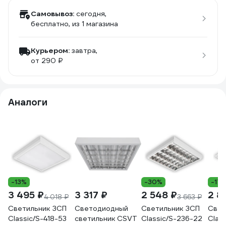
Самовывоз:
сегодня,
бесплатно
, из 1 магазина
Курьером:
завтра,
от 290 ₽
Аналоги
-13%
-30%
-17
3 495 ₽
3 317 ₽
2 548 ₽
2 8
4 018 ₽
3 663 ₽
Светильник ЗСП
Светодиодный
Светильник ЗСП
Свет
Classic/S-418-53
светильник CSVT
Classic/S-236-22
Clas