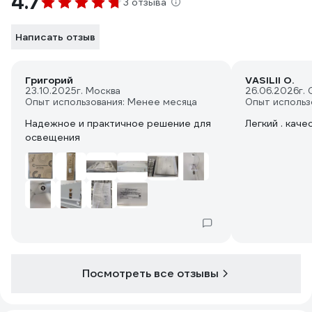
4.7
3 отзыва
Написать отзыв
Григорий
VASILII O.
23.10.2025
г. Москва
26.06.2026
г.
Опыт использования: Менее месяца
Опыт использ
Надежное и практичное решение для
Легкий . кач
освещения
Посмотреть все отзывы