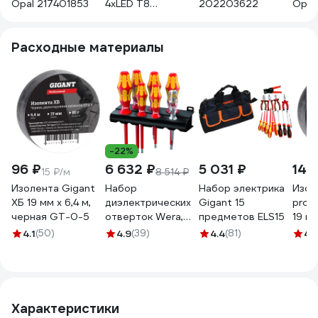
Opal 217401853
4хLED T8
202203622
Opal
620х620х80 opal-
sand IP20 белый
Расходные материалы
G13 без лампы с
рамкой
ЦБ-00010356
-22%
96 ₽
6 632 ₽
5 031 ₽
144
15 ₽/м
8 514 ₽
Изолента Gigant
Набор
Набор электрика
Изол
ХБ 19 мм х 6,4 м,
диэлектрических
Gigant 15
prof
черная GT-0-5
отверток Wera,
предметов ELS15
19 мм
VDE, индикатор
черн
4.1
(50)
4.9
(39)
4.4
(81)
4.
напряжения,
подставка, 7
предметов, WE-
006147
Характеристики