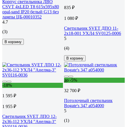
Корпус светильника ЛВО
CSVT 4хLED T8 615х595х80
835 ₽
opal-sand IP20 белый G13 без
лампы ЦБ-00010352
1 080 ₽
4.7
Светильник SVET ДПО 11-
(3)
2х18-001 УХЛ4 SV0125-0006
5
В корзину
(4)
В корзину
до -5%
-18%
32 700 ₽
1 595 ₽
Потолочный светильник
Bogate's 347 a054000
1 955 ₽
5
Светильник SVET ЛПО 12-
(1)
2х36-112 УХЛ4 "Анелма-3"
SV0116-0036