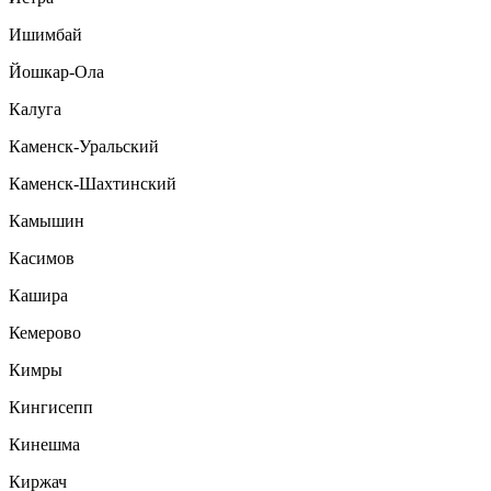
Ишимбай
Йошкар-Ола
Калуга
Каменск-Уральский
Каменск-Шахтинский
Камышин
Касимов
Кашира
Кемерово
Кимры
Кингисепп
Кинешма
Киржач