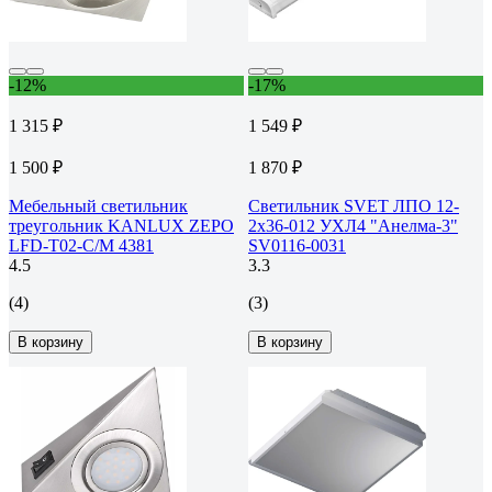
-12%
-17%
1 315 ₽
1 549 ₽
1 500 ₽
1 870 ₽
Мебельный светильник
Светильник SVET ЛПО 12-
треугольник KANLUX ZEPO
2х36-012 УХЛ4 "Анелма-3"
LFD-T02-C/M 4381
SV0116-0031
4.5
3.3
(4)
(3)
В корзину
В корзину