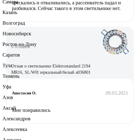
Самара
трескались и отваливались, а рассеиватель падал и
разбивался. Сейчас такого в этом светильнике нет.
Казань
Волгоград
Новосибирск
Ростов-на-Дону
6 отзывов
Саратов
Тула
Отзыв о светильнике Elektrostandard 2194
MR16, SL/WH зеркальный/белый a036801
Тюмень
Уфа
09.03.2021
Анастасия О.
Азов
Аксай
Мне понравились
Александров
Алексеевка
Алексин