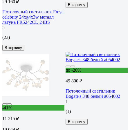
29 160 ₽
В корзину
Потолочный светильник Freya
celebrity 24хg4x3w металл
латунь FR5242CL-24BS
5
(23)
В корзину
до -20%
49 800 ₽
Потолочный светильник
Bogate's 348 белый a054002
1
-41%
(1)
11 215 ₽
В корзину
19 044 ₽