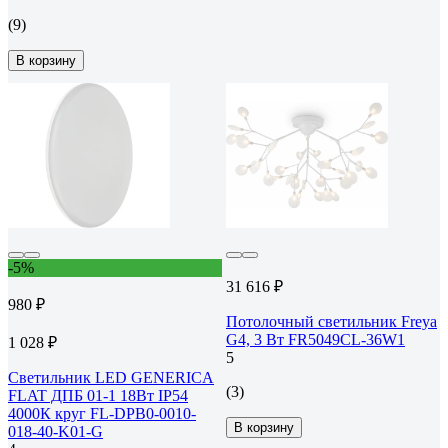
(9)
В корзину
-5%
31 616 ₽
980 ₽
Потолочный светильник Freya
G4, 3 Вт FR5049CL-36W1
1 028 ₽
5
Светильник LED GENERICA
(3)
FLAT ДПБ 01-1 18Вт IP54
4000К круг FL-DPB0-0010-
В корзину
018-40-K01-G