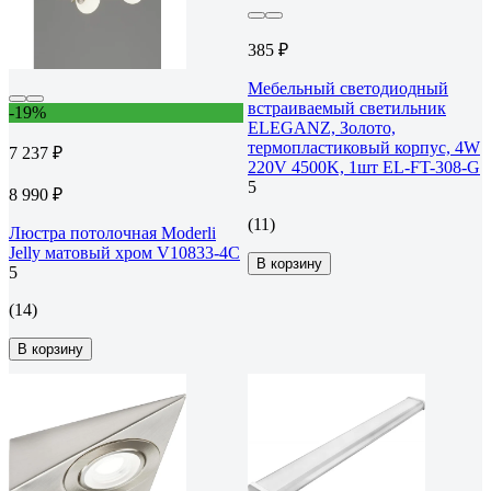
385 ₽
Мебельный светодиодный
встраиваемый светильник
-19%
ELEGANZ, Золото,
термопластиковый корпус, 4W
7 237 ₽
220V 4500K, 1шт EL-FT-308-G
5
8 990 ₽
(11)
Люстра потолочная Moderli
Jelly матовый хром V10833-4C
В корзину
5
(14)
В корзину