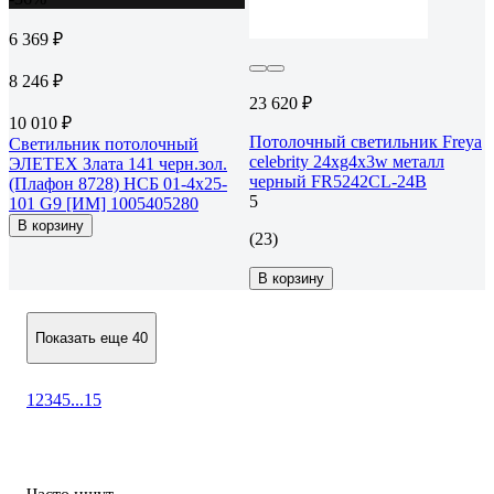
6 369 ₽
8 246 ₽
23 620 ₽
10 010 ₽
Потолочный светильник Freya
Светильник потолочный
celebrity 24хg4x3w металл
ЭЛЕТЕХ Злата 141 черн.зол.
черный FR5242CL-24B
(Плафон 8728) НСБ 01-4x25-
5
101 G9 [ИМ] 1005405280
В корзину
(23)
В корзину
Показать еще 40
1
2
3
4
5
...
15