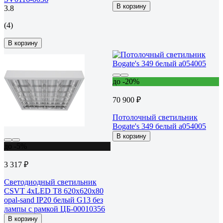
В корзину
3.8
(4)
В корзину
до -20%
70 900 ₽
Потолочный светильник
Bogate's 349 белый a054005
В корзину
до -5%
3 317 ₽
Светодиодный светильник
CSVT 4хLED T8 620х620х80
opal-sand IP20 белый G13 без
лампы с рамкой ЦБ-00010356
В корзину