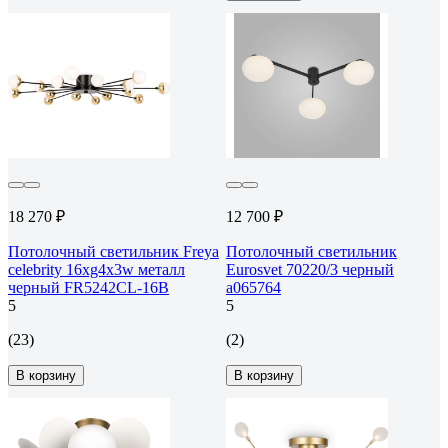
18 270 ₽
12 700 ₽
Потолочный светильник Freya
Потолочный светильник
celebrity 16хg4x3w металл
Eurosvet 70220/3 черный
черный FR5242CL-16B
a065764
5
5
(23)
(2)
В корзину
В корзину