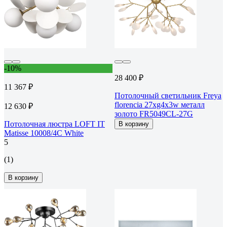
-10%
28 400 ₽
11 367 ₽
Потолочный светильник Freya
florencia 27хg4x3w металл
12 630 ₽
золото FR5049CL-27G
Потолочная люстра LOFT IT
В корзину
Matisse 10008/4C White
5
(1)
В корзину