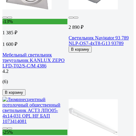
-13%
2 890 ₽
1 385 ₽
Светильник Navigator 93 789
NLP-OS7-4xT8-G13 93789
1 600 ₽
В корзину
Мебельный светильник
треугольник KANLUX ZEPO
LFD-T02/S-C/M 4386
4.2
(6)
В корзину
-25%