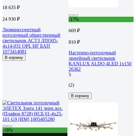
18 635 ₽
24 930 ₽
-17%
Люминесцентный
669 ₽
потолочный общественный
светильник АСТЗ ЛПО05-
810 ₽
4х14-031 OPL HF БАП
1073414081
Настенно-потолочный
В корзину
линейный светильник
KANLUX ALDO 4LED 1x150
26362
5
(2)
В корзину
-18%
-36%