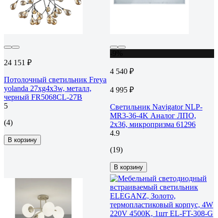
-9%
24 151 ₽
4 540 ₽
Потолочный светильник Freya
yolanda 27хg4x3w, металл,
4 995 ₽
черный FR5068CL-27B
5
Светильник Navigator NLP-
MR3-36-4K Аналог ЛПО,
(4)
2х36, микропризма 61296
4.9
В корзину
(19)
В корзину