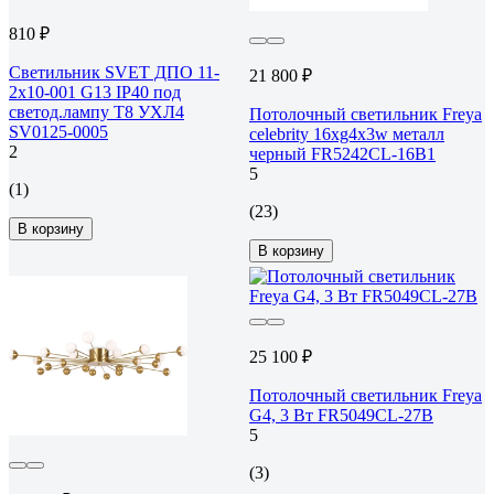
810 ₽
Светильник SVET ДПО 11-
21 800 ₽
2х10-001 G13 IP40 под
светод.лампу T8 УХЛ4
Потолочный светильник Freya
SV0125-0005
celebrity 16хg4x3w металл
2
черный FR5242CL-16B1
5
(1)
(23)
В корзину
В корзину
25 100 ₽
Потолочный светильник Freya
G4, 3 Вт FR5049CL-27B
5
(3)