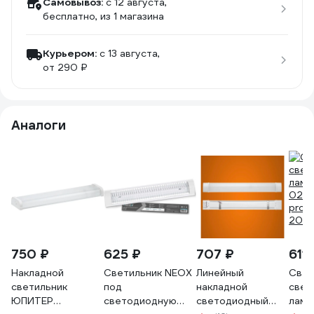
Самовывоз:
c 12 августа,
бесплатно
, из 1 магазина
Курьером:
c 13 августа,
от 290 ₽
Аналоги
750 ₽
625 ₽
707 ₽
611 
Накладной
Светильник NEOX
Линейный
Свет
светильник
под
накладной
свет
ЮПИТЕР
светодиодную
светодиодный
ламп