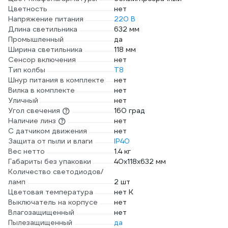
Цветность
нет
Напряжение питания
220 В
Длина светильника
632 мм
Промышленный
да
Ширина светильника
118 мм
Сенсор включения
нет
Тип колбы
T8
Шнур питания в комплекте
нет
Вилка в комплекте
нет
Уличный
нет
Угол свечения
160 град
Наличие линз
нет
С датчиком движения
нет
Защита от пыли и влаги
IP40
Вес нетто
1.4 кг
Габариты без упаковки
40х118х632 мм
Количество светодиодов/
ламп
2 шт
Цветовая температура
нет К
Выключатель на корпусе
нет
Влагозащищенный
нет
Пылезащищенный
да