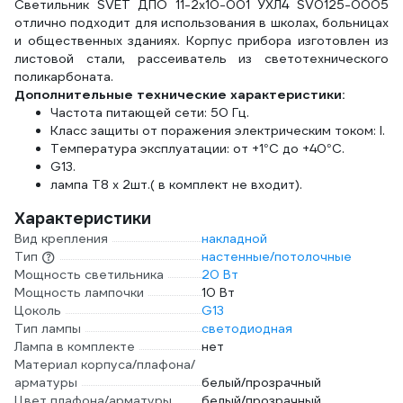
Светильник SVET ДПО 11-2х10-001 УХЛ4 SV0125-0005
SQ0340-1502
отлично подходит для использования в школах, больницах
и общественных зданиях. Корпус прибора изготовлен из
листовой стали, рассеиватель из светотехнического
поликарбоната.
Дополнительные технические характеристики:
Частота питающей сети: 50 Гц.
Класс защиты от поражения электрическим током: I.
Температура эксплуатации: от +1°С до +40°С.
G13.
лампа Т8 х 2шт.( в комплект не входит).
Характеристики
Вид крепления
накладной
Тип
настенные/потолочные
Мощность светильника
20 Вт
Мощность лампочки
10 Вт
Цоколь
G13
Тип лампы
светодиодная
Лампа в комплекте
нет
Материал корпуса/плафона/
арматуры
белый/прозрачный
Цвет плафона/арматуры
белый/прозрачный