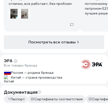
отлично, все работает, без пробоем
потолочному 
патроном E27
лучшее реше
5м2 в хруще
цена/качеств
Про срок слу
полураспада"
Посмотреть все отзывы
недостаточны
ЭРА
Все товары бренда
Россия — родина бренда
Китай — страна производства
Документация
Паспорт
Сертификаты соответствия
Сертифи