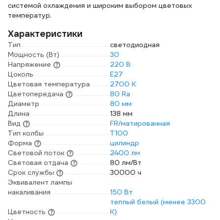
системой охлаждения и широким выбором цветовых
температур.
Характеристики
Тип
светодиодная
Мощность (Вт)
30
Напряжение
220 В
Цоколь
E27
Цветовая температура
2700 К
Цветопередача
80 Ra
Диаметр
80 мм
Длина
138 мм
Вид
FR/матированная
Тип колбы
T100
Форма
цилиндр
Световой поток
2400 лм
Световая отдача
80 лм/Вт
Срок службы
30000 ч
Эквивалент лампы
накаливания
150 Вт
теплый белый (менее 3300
Цветность
К)