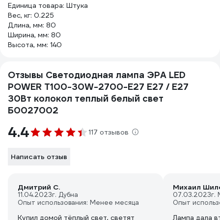
Единица товара: Штука
Вес, кг: 0.225
Длина, мм: 80
Ширина, мм: 80
Высота, мм: 140
Отзывы Светодиодная лампа ЭРА LED
POWER T100-30W-2700-E27 E27 / Е27
30Вт колокол теплый белый свет
Б0027002
4.4
117 отзывов
Написать отзыв
Дмитрий С.
Михаил Шил
11.04.2023
г. Дубна
07.03.2023
г.
Опыт использования: Менее месяца
Опыт использ
Купил домой тёплый свет, светят
Лампа дала в