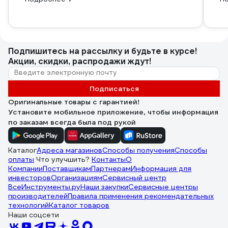
Подпишитесь
на рассылку
и будьте в курсе!
Акции, скидки, распродажи ждут!
Подписаться
Оригинальные товары с гарантией!
Установите мобильное приложение, чтобы информация
по заказам всегда была под рукой
Каталог
Адреса магазинов
Способы получения
Способы
оплаты
Что улучшить?
Контакты
О
Компании
Поставщикам
Партнерам
Информация для
инвесторов
Организациям
Сервисный центр
ВсеИнструменты.ру
Наши закупки
Сервисные центры
производителей
Правила применения рекомендательных
технологий
Каталог товаров
Наши соцсети