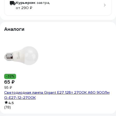
Курьером:
завтра,
от 290 ₽
Аналоги
-32%
-
65 ₽
4
95 ₽
79
Светодиодная лампа Gigant E27 12Вт 2700К А60 900Лм
С
G-E27-12-2700K
G
4.5
(78)
(7