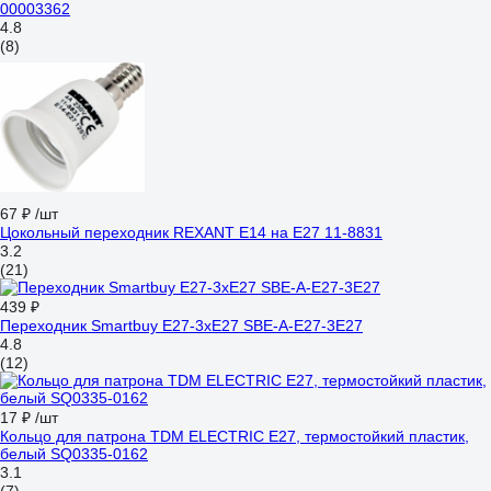
00003362
4.8
(8)
67 ₽
/шт
Цокольный переходник REXANT Е14 на Е27 11-8831
3.2
(21)
439 ₽
Переходник Smartbuy E27-3xE27 SBE-A-E27-3E27
4.8
(12)
17 ₽
/шт
Кольцо для патрона TDM ELECTRIC Е27, термостойкий пластик,
белый SQ0335-0162
3.1