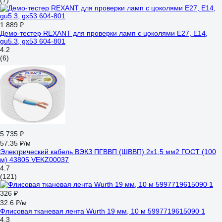
(7)
1 889 ₽
Демо-тестер REXANT для проверки ламп с цоколями Е27, Е14,
gu5.3, gx53 604-801
4.2
(6)
5 735 ₽
57.35 ₽/м
Электрический кабель ВЭКЗ ПГВВП (ШВВП) 2x1,5 мм2 ГОСТ (100
м) 43805 VEKZ00037
4.7
(121)
326 ₽
32.6 ₽/м
Флисовая тканевая лента Wurth 19 мм, 10 м 5997719615090 1
4.3