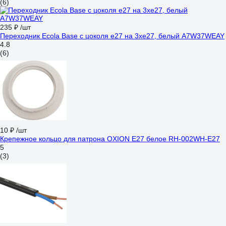
(6)
235 ₽
/шт
Переходник Ecola Base с цоколя e27 на 3хe27, белый A7W37WEAY
4.8
(6)
10 ₽
/шт
Крепежное кольцо для патрона OXION Е27 белое RH-002WH-E27
5
(3)