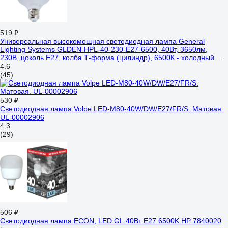
519 ₽
Универсальная высокомощная светодиодная лампа General
Lighting Systems GLDEN-HPL-40-230-E27-6500, 40Вт, 3650лм,
230В, цоколь Е27, колба Т-форма (цилиндр), 6500К - холодный
белый 660002
4.6
(45)
530 ₽
Светодиодная лампа Volpe LED-M80-40W/DW/E27/FR/S. Матовая.
UL-00002906
4.3
(29)
506 ₽
Светодиодная лампа ECON, LED GL 40Вт E27 6500K HP 7840020