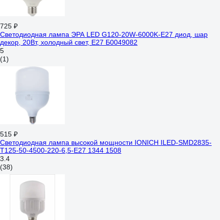
725 ₽
Светодиодная лампа ЭРА LED G120-20W-6000K-E27 диод, шар
декор, 20Вт, холодный свет, E27 Б0049082
5
(1)
515 ₽
Светодиодная лампа высокой мощности IONICH ILED-SMD2835-
Т125-50-4500-220-6,5-E27 1344 1508
3.4
(38)