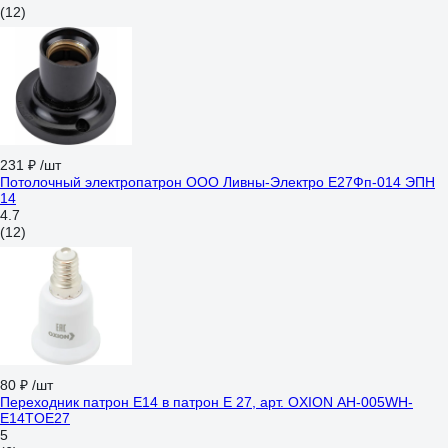
(12)
231 ₽
/шт
Потолочный электропатрон ООО Ливны-Электро Е27Фп-014 ЭПН
14
4.7
(12)
80 ₽
/шт
Переходник патрон Е14 в патрон Е 27, арт. OXION AH-005WH-
E14TOE27
5