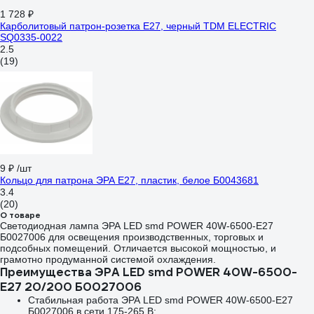
1 728 ₽
Карболитовый патрон-розетка Е27, черный TDM ELECTRIC
SQ0335-0022
2.5
(19)
9 ₽
/шт
Кольцо для патрона ЭРА E27, пластик, белое Б0043681
3.4
(20)
О товаре
Светодиодная лампа ЭРА LED smd POWER 40W-6500-E27
Б0027006 для освещения производственных, торговых и
подсобных помещений. Отличается высокой мощностью, и
грамотно продуманной системой охлаждения.
Преимущества ЭРА LED smd POWER 40W-6500-
E27 20/200 Б0027006
Cтабильная работа ЭРА LED smd POWER 40W-6500-E27
Б0027006 в сети 175-265 В;