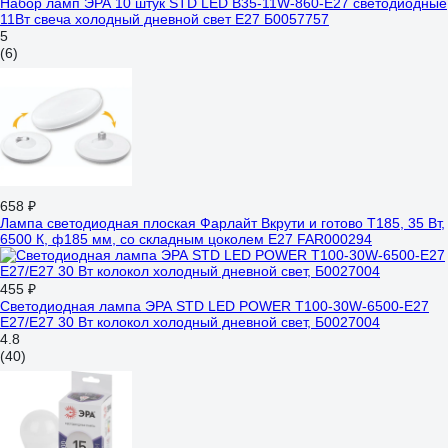
Набор ламп ЭРА 10 штук STD LED B35-11W-860-E27 светодиодные
11Вт свеча холодный дневной свет Е27 Б0057757
5
(6)
658 ₽
Лампа светодиодная плоская Фарлайт Вкрути и готово Т185, 35 Вт,
6500 К, ф185 мм, со складным цоколем Е27 FAR000294
455 ₽
Светодиодная лампа ЭРА STD LED POWER T100-30W-6500-E27
E27/Е27 30 Вт колокол холoдный дневной свет, Б0027004
4.8
(40)