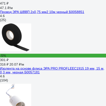
471 ₽
47.1 ₽/м
Провод ЭРА ШВВП 2x0,75 мм2 10м черный Б0058851
4.6
(25)
-5%
301 ₽
316 ₽
20.07 ₽/м
Изолента на основе флиса ЭРА PRO PROFLEEC1915 19 мм, 15 м,
0,3 мм, черная Б0057181
4.6
(104)