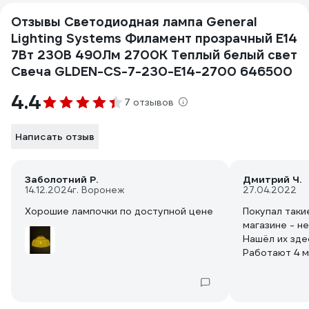
Отзывы Светодиодная лампа General
Lighting Systems Филамент прозрачный E14
7Вт 230В 490Лм 2700К Теплый белый свет
Свеча GLDEN-CS-7-230-E14-2700 646500
4.4
7 отзывов
Написать отзыв
Заболотний Р.
Дмитрий Ч.
14.12.2024
г. Воронеж
27.04.2022
Хорошие лампочки по доступной цене
Покупал таки
магазине - н
Нашёл их зде
Работают 4 м
Никаких приб
имею - но гл
протестуют,
Советую на м