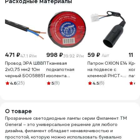
Расходные материалы
471 ₽
998 ₽
59 ₽
11 
/шт
47.1 ₽/м
39.92 ₽/м
Провод ЭРА ШВВП
Тканевая
Патрон OXION Е14
Креп
2x0,75 мм2 10м
подкапотная
на подвесе с
коль
черный Б0058851
изолента
клеммой PHCT-
патр
Terminator Izt
001BK-E14
Е14 
4.6
(25)
5
(8)
4.5
(6)
4.
1925 fabric, 19мм х
002
25м, толщина
0,25мм 2000832
О товаре
Прозрачные светодиодные лампы серии Филамент TM
General – это универсальное решение для любого
дизайна, филамент обладает ненавязчивостью и
простотой, которую можно использовать буквально