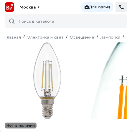
Москва
Для юрлиц
Поиск в каталоге
Главная
/
Электрика и свет
/
Освещение
/
Лампочки
/
Фи
Нет в наличии