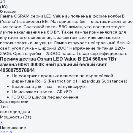
3.1
(10)
О товаре
Лампа OSRAM серии LED Value выполнена в форме колбы B
("свеча") с цоколем E14. Материал колбы - пластик, исполнение
- матовое. Световой поток 560 люмен, что соответствует
лампе накаливания на 60 Вт. Такие лампы применяются для
внутреннего освещения, в закрытом светильнике можно
использовать и на улице. Лампа излучает нейтральный белый
свет, угол пучка - широкий 200° Напряжение питания 220-
240В. Срок службы - 25000 часов. Товар сертифицирован.
Преимущества Osram LED Value B E14 560лм 7Вт
замена 60Вт 4000К нейтральный белый свет
4058075578944
Не содержит вредных веществ по европейской
директиве RoHS (Restriction of Hazardous Substances)
Безопасна для глаз - не пульсирует
Не искажает цвета - CRI>80
100 000 циклов переключения
Характеристики
Тип
светодиодная
Мощность (Вт)
7
Напряжение