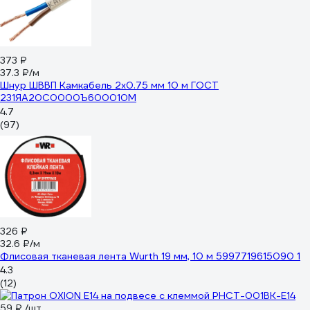
373 ₽
37.3 ₽/м
Шнур ШВВП Камкабель 2x0.75 мм 10 м ГОСТ
231ЯA20C0000Ъ600010М
4.7
(97)
326 ₽
32.6 ₽/м
Флисовая тканевая лента Wurth 19 мм, 10 м 5997719615090 1
4.3
(12)
59 ₽
/шт