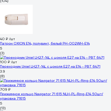
(104)
40 ₽
/шт
Патрон OXION Е14, полувинт, белый PH-002WH-E14
5
(3)
100 ₽
/шт
Переходник Uniel LH27-14L с цоколя Е27 на Е14 - PBT 6471
3.9
(8)
709 ₽
Прижимное кольцо Navigator 71 615 NLH-PL-Ring-E14 50шт/
упаковка 71615
5
(13)