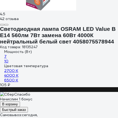
4.5
42 отзыва
Светодиодная лампа OSRAM LED Value B
E14 560лм 7Вт замена 60Вт 4000К
нейтральный белый свет 4058075578944
Код товара: 18135247
Мощность (Вт)
7
10
Цветовая температура
2700 К
4000 К
6500 К
105 ₽
до -5%
Начислим 1 бонус
В корзину
Быстрый заказ
Самовывоз:
сегодня,