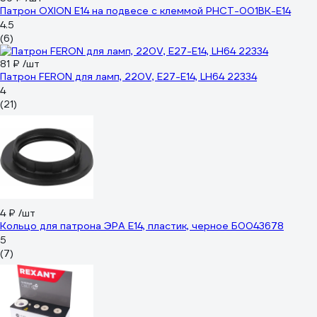
Патрон OXION Е14 на подвесе с клеммой PHCT-001BK-E14
4.5
(6)
81 ₽
/шт
Патрон FERON для ламп, 220V, E27-E14, LH64 22334
4
(21)
4 ₽
/шт
Кольцо для патрона ЭРА E14, пластик, черное Б0043678
5
(7)