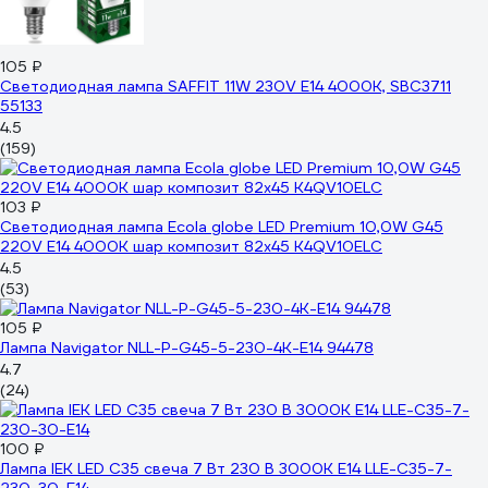
105 ₽
Светодиодная лампа SAFFIT 11W 230V E14 4000K, SBC3711
55133
4.5
(159)
103 ₽
Светодиодная лампа Ecola globe LED Premium 10,0W G45
220V E14 4000K шар композит 82x45 K4QV10ELC
4.5
(53)
105 ₽
Лампа Navigator NLL-P-G45-5-230-4K-E14 94478
4.7
(24)
100 ₽
Лампа IEK LED C35 свеча 7 Вт 230 В 3000К E14 LLE-C35-7-