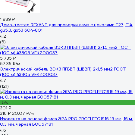
1 889 ₽
Демо-тестер REXANT для проверки ламп с цоколями Е27, Е14,
gu5.3, gx53 604-801
4.2
(6)
5 735 ₽
57.35 ₽/м
Электрический кабель ВЭКЗ ПГВВП (ШВВП) 2x1,5 мм2 ГОСТ
(100 м) 43805 VEKZ00037
4.7
(121)
-5%
301 ₽
316 ₽
20.07 ₽/м
Изолента на основе флиса ЭРА PRO PROFLEEC1915 19 мм, 15 м,
0,3 мм, черная Б0057181
4.6