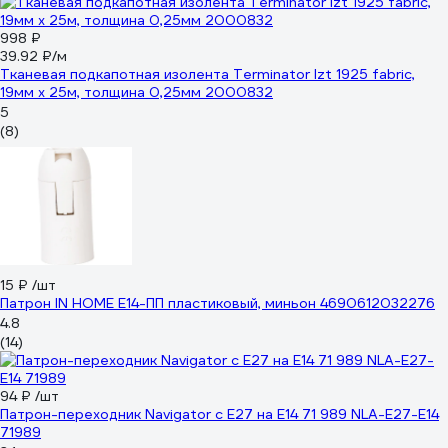
998 ₽
39.92 ₽/м
Тканевая подкапотная изолента Terminator Izt 1925 fabric,
19мм х 25м, толщина 0,25мм 2000832
5
(8)
15 ₽
/шт
Патрон IN HOME Е14-ПП пластиковый, миньон 4690612032276
4.8
(14)
94 ₽
/шт
Патрон-переходник Navigator с E27 на E14 71 989 NLA-E27-E14
71989