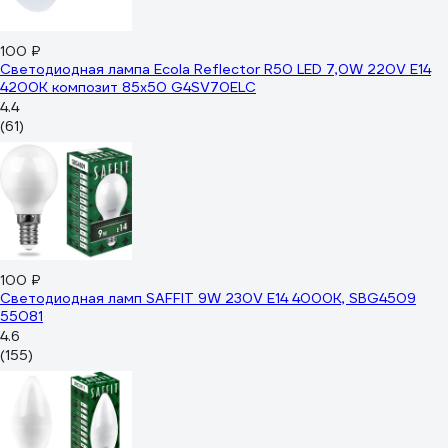
100 ₽
Светодиодная лампа Ecola Reflector R50 LED 7,0W 220V E14
4200K композит 85x50 G4SV70ELC
4.4
(61)
100 ₽
Светодиодная ламп SAFFIT 9W 230V E14 4000K, SBG4509
55081
4.6
(155)