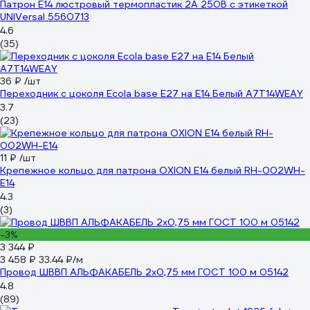
Патрон Е14 люстровый термопластик 2А 250В c этикеткой
UNIVersal 5560713
4.6
(35)
36 ₽
/шт
Переходник с цоколя Ecola base E27 на E14 Белый A7T14WEAY
3.7
(23)
11 ₽
/шт
Крепежное кольцо для патрона OXION Е14 белый RH-002WH-
E14
4.3
(3)
-3%
3 344 ₽
3 458 ₽
33.44 ₽/м
Провод ШВВП АЛЬФАКАБЕЛЬ 2х0,75 мм ГОСТ 100 м 05142
4.8
(89)