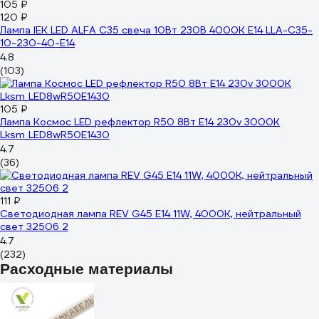
105 ₽
120 ₽
Лампа IEK LED ALFA C35 свеча 10Вт 230В 4000К E14 LLA-C35-
10-230-40-E14
4.8
(103)
105 ₽
Лампа Космос LED рефлектор R50 8Вт Е14 230v 3000K
Lksm_LED8wR50E1430
4.7
(36)
111 ₽
Светодиодная лампа REV G45 Е14 11W, 4000K, нейтральный
свет 32506 2
4.7
(232)
Расходные материалы