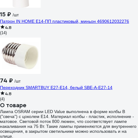
15 ₽
/шт
Патрон IN HOME Е14-ПП пластиковый, миньон 4690612032276
4.8
(14)
74 ₽
/шт
Переходник SMARTBUY E27-E14, белый SBE-A-E27-14
4.8
(4)
О товаре
Лампа OSRAM серии LED Value выполнена в форме колбы B
("свеча") с цоколем E14. Материал колбы - пластик, исполнение -
матовое. Световой поток 800 люмен, что соответствует лампе
накаливания на 75 Вт. Такие лампы применяются для внутреннего
освещения, в закрытом светильнике можно использовать и на
улице.