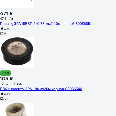
471 ₽
47.1 ₽/м
Провод ЭРА ШВВП 2x0,75 мм2 10м черный Б0058851
4.6
(25)
-15%
105 ₽
123 ₽
5.25 ₽/м
ПВХ-изолента ЭРА 19ммх20м черная C0036540
4.8
(275)