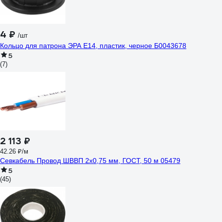
4 ₽
/шт
Кольцо для патрона ЭРА E14, пластик, черное Б0043678
5
(7)
2 113 ₽
42.26 ₽/м
Севкабель Провод ШВВП 2х0,75 мм, ГОСТ, 50 м 05479
5
(45)