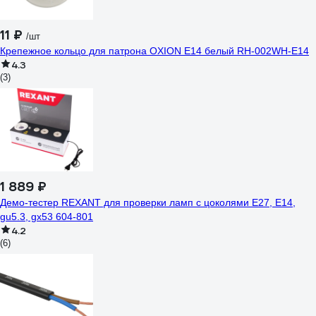
11 ₽
/шт
Крепежное кольцо для патрона OXION Е14 белый RH-002WH-E14
4.3
(3)
1 889 ₽
Демо-тестер REXANT для проверки ламп с цоколями Е27, Е14,
gu5.3, gx53 604-801
4.2
(6)