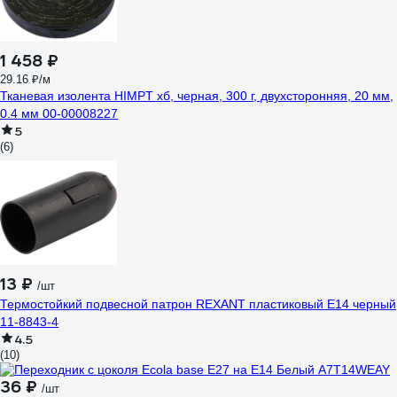
1 458 ₽
29.16 ₽/м
Тканевая изолента HIMPT хб, черная, 300 г, двухсторонняя, 20 мм,
0.4 мм 00-00008227
5
(6)
13 ₽
/шт
Термостойкий подвесной патрон REXANT пластиковый Е14 черный
11-8843-4
4.5
(10)
36 ₽
/шт