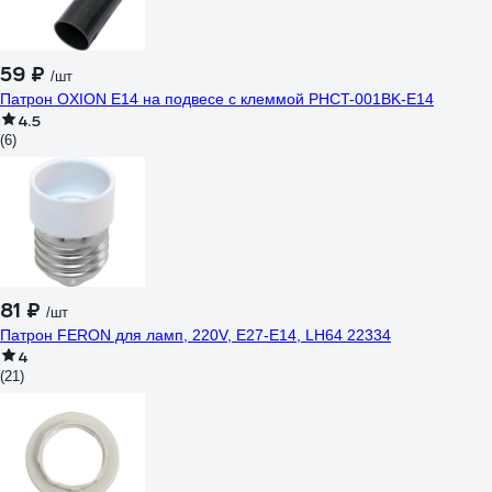
59 ₽
/шт
Патрон OXION Е14 на подвесе с клеммой PHCT-001BK-E14
4.5
(6)
81 ₽
/шт
Патрон FERON для ламп, 220V, E27-E14, LH64 22334
4
(21)