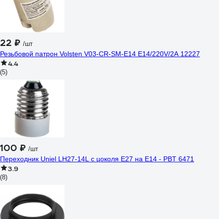
22 ₽
/шт
Резьбовой патрон Volsten V03-CR-SM-E14 E14/220V/2A 12227
4.4
(5)
100 ₽
/шт
Переходник Uniel LH27-14L с цоколя Е27 на Е14 - PBT 6471
3.9
(8)