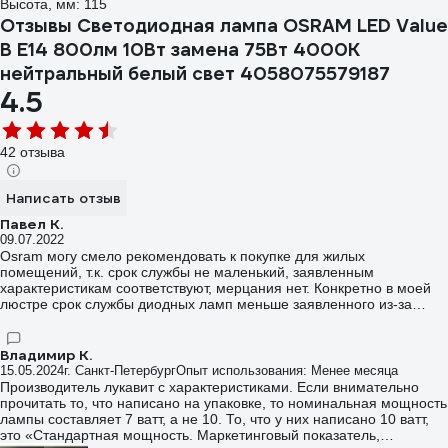
Высота, мм: 115
Отзывы Светодиодная лампа OSRAM LED Value
B E14 800лм 10Вт замена 75Вт 4000К
нейтральный белый свет 4058075579187
4.5
42 отзыва
Написать отзыв
Павел К.
09.07.2022
Osram могу смело рекомендовать к покупке для жилых
помещений, т.к. срок службы не маленький, заявленным
характеристикам соответствуют, мерцания нет. Конкретно в моей
люстре срок службы диодных ламп меньше заявленного из-за
неудачной конструкции плафонов (нет выведения теплого воздуха,
лампы варятся в собственном тепле. Osram держится дольше всех
остальных).
Владимир К.
15.05.2024
г. Санкт-Петербург
Опыт использования: Менее месяца
Производитель лукавит с характеристиками. Если внимательно
прочитать то, что написано на упаковке, то номинальная мощность
лампы составляет 7 ватт, а не 10. То, что у них написано 10 ватт,
это «Стандартная мощность. Маркетинговый показатель,