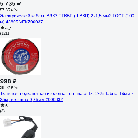
5 735 ₽
57.35 ₽/м
Электрический кабель ВЭКЗ ПГВВП (ШВВП) 2x1,5 мм2 ГОСТ (100
м) 43805 VEKZ00037
4.7
(121)
998 ₽
39.92 ₽/м
Тканевая подкапотная изолента Terminator Izt 1925 fabric, 19мм х
25м, толщина 0,25мм 2000832
5
(8)