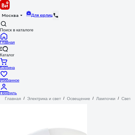
Для юрлиц
Москва
Поиск в каталоге
Главная
Каталог
Корзина
Избранное
Профиль
Главная
/
Электрика и свет
/
Освещение
/
Лампочки
/
Свето