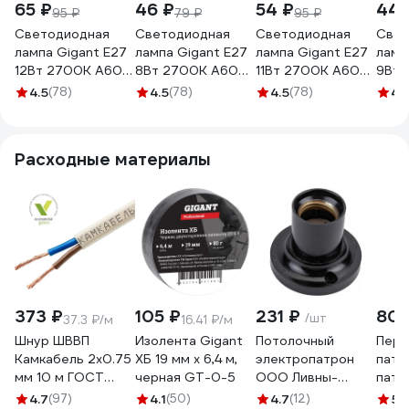
65 ₽
46 ₽
54 ₽
44 
95 ₽
79 ₽
95 ₽
Светодиодная
Светодиодная
Светодиодная
Свет
лампа Gigant E27
лампа Gigant E27
лампа Gigant E27
ламп
12Вт 2700К А60
8Вт 2700К А60
11Вт 2700К А60
9Вт 
900Лм G-E27-12-
600Лм G-E27-8-
900Лм G-E27-11-
850Л
4.5
(78)
4.5
(78)
4.5
(78)
4.
2700K
2700K
2700K
270
Расходные материалы
373 ₽
105 ₽
231 ₽
80
/шт
37.3 ₽/м
16.41 ₽/м
Шнур ШВВП
Изолента Gigant
Потолочный
Пере
Камкабель 2x0.75
ХБ 19 мм х 6,4 м,
электропатрон
патр
мм 10 м ГОСТ
черная GT-0-5
ООО Ливны-
патро
231ЯA20C0000Ъ600010М
Электро
OXIO
4.7
(97)
4.1
(50)
4.7
(12)
5
(