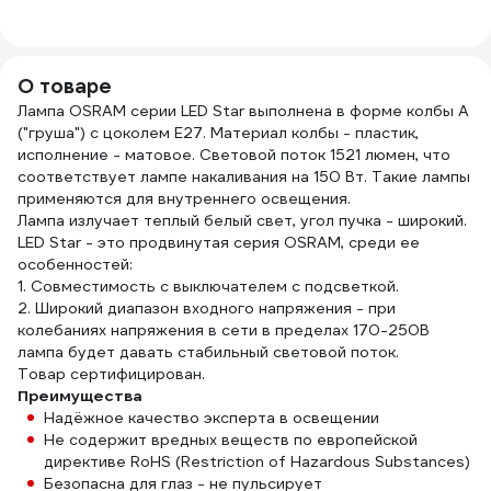
Е27Фп-014 ЭПН 14
005
О товаре
Лампа OSRAM серии LED Star выполнена в форме колбы A
("груша") с цоколем E27. Материал колбы - пластик,
исполнение - матовое. Световой поток 1521 люмен, что
соответствует лампе накаливания на 150 Вт. Такие лампы
применяются для внутреннего освещения.
Лампа излучает теплый белый свет, угол пучка - широкий.
LED Star - это продвинутая серия OSRAM, среди ее
особенностей:
1. Совместимость с выключателем с подсветкой.
2. Широкий диапазон входного напряжения - при
колебаниях напряжения в сети в пределах 170-250В
лампа будет давать стабильный световой поток.
Товар сертифицирован.
Преимущества
Надёжное качество эксперта в освещении
Не содержит вредных веществ по европейской
директиве RoHS (Restriction of Hazardous Substances)
Безопасна для глаз - не пульсирует