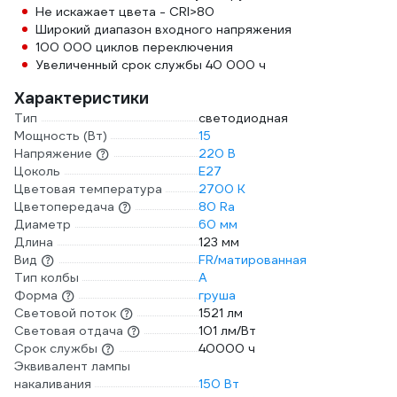
Не искажает цвета - CRI>80
Широкий диапазон входного напряжения
100 000 циклов переключения
Увеличенный срок службы 40 000 ч
Характеристики
Тип
светодиодная
Мощность (Вт)
15
Напряжение
220 В
Цоколь
E27
Цветовая температура
2700 К
Цветопередача
80 Ra
Диаметр
60 мм
Длина
123 мм
Вид
FR/матированная
Тип колбы
A
Форма
груша
Световой поток
1521 лм
Световая отдача
101 лм/Вт
Срок службы
40000 ч
Эквивалент лампы
накаливания
150 Вт