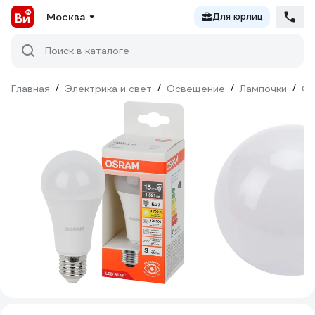
Москва
Для юрлиц
Поиск в каталоге
Главная
/
Электрика и свет
/
Освещение
/
Лампочки
/
Св