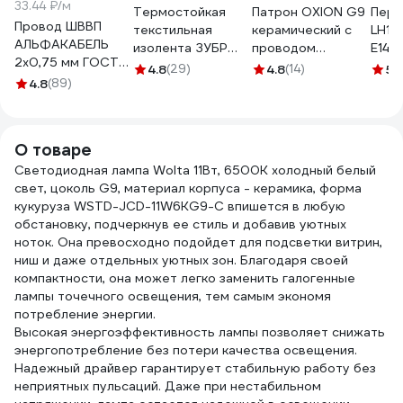
33.44 ₽/м
Термостойкая
Патрон OXION G9
Пере
Провод ШВВП
текстильная
керамический с
LH14
АЛЬФАКАБЕЛЬ
изолента ЗУБР
проводом
Е14 н
2х0,75 мм ГОСТ
Авто-Жгут 19 мм х
2x0.5мм² 15см OX-
кера
4.8
(29)
4.8
(14)
5
(
100 м 05142
4.8
(89)
25 м 1236-2
CHG9W2X0.5MM2
О товаре
Светодиодная лампа Wolta 11Вт, 6500К холодный белый
свет, цоколь G9, материал корпуса - керамика, форма
кукуруза WSTD-JCD-11W6KG9-C впишется в любую
обстановку, подчеркнув ее стиль и добавив уютных
ноток. Она превосходно подойдет для подсветки витрин,
ниш и даже отдельных уютных зон. Благодаря своей
компактности, она может легко заменить галогенные
лампы точечного освещения, тем самым экономя
потребление энергии.
Высокая энергоэффективность лампы позволяет снижать
энергопотребление без потери качества освещения.
Надежный драйвер гарантирует стабильную работу без
неприятных пульсаций. Даже при нестабильном