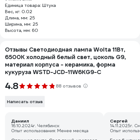
Единица товара: Штука
Вес, кг: 0.02
Длина, мм: 25
Ширина, мм: 25
Высота, мм: 60
Отзывы Светодиодная лампа Wolta 11Вт,
6500К холодный белый свет, цоколь G9,
материал корпуса - керамика, форма
кукуруза WSTD-JCD-11W6KG9-C
4.8
88 отзывов
Написать отзыв
Даниил
Сергей
16.10.2024
г. Челябинск
14.11.2025
г. С
Опыт использования: Менее месяца
Опыт использ