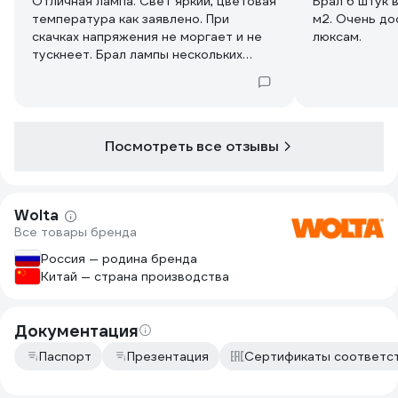
Отличная лампа. Свет яркий, цветовая
Брал 6 штук 
температура как заявлено. При
м2. Очень до
скачках напряжения не моргает и не
люксам.
тускнеет. Брал лампы нескольких
производителей на тест. Эта лампа
оказалась лучшей, хоть и не самой
дешёвой.
Посмотреть все отзывы
Wolta
Все товары бренда
Россия — родина бренда
Китай — страна производства
Документация
Паспорт
Презентация
Сертификаты соответс