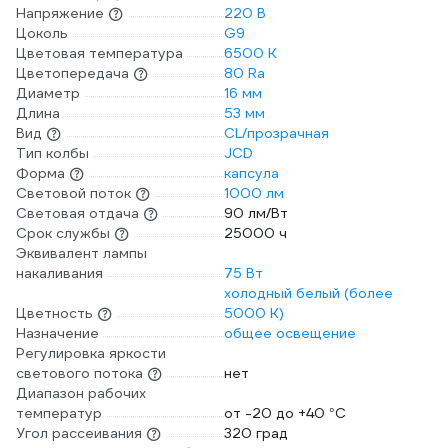
Напряжение
220 В
Цоколь
G9
Цветовая температура
6500 К
Цветопередача
80 Ra
Диаметр
16 мм
Длина
53 мм
Вид
CL/прозрачная
Тип колбы
JCD
Форма
капсула
Световой поток
1000 лм
Световая отдача
90 лм/Вт
Срок службы
25000 ч
Эквивалент лампы
накаливания
75 Вт
холодный белый (более
Цветность
5000 К)
Назначение
общее освещение
Регулировка яркости
светового потока
нет
Диапазон рабочих
температур
от -20 до +40 °С
Угол рассеивания
320 град