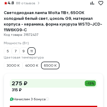
4.8
88 отзывов
Светодиодная лампа Wolta 11Вт, 6500К
холодный белый свет, цоколь G9, материал
корпуса - керамика, форма кукуруза WSTD-JCD-
11W6KG9-C
Код товара: 31672437
Мощность (Вт)
5
7
9
11
Цветовая температура
3000 К
4000 К
6500 К
275 ₽
-13%
315 ₽
Начислим 3 бонуса