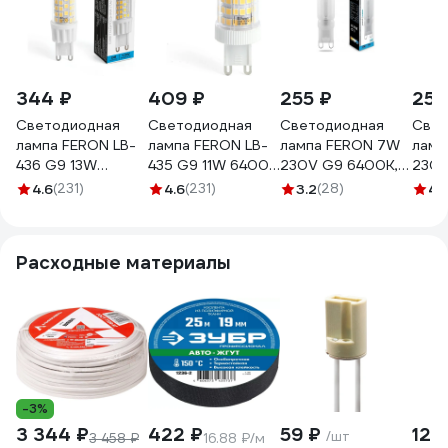
344 ₽
409 ₽
255 ₽
250
Светодиодная
Светодиодная
Светодиодная
Свет
лампа FERON LB-
лампа FERON LB-
лампа FERON 7W
ламп
436 G9 13W
435 G9 11W 6400K
230V G9 6400K,
230V
6400K 38154
38151
LB-431 25757
LB-4
4.6
(231)
4.6
(231)
3.2
(28)
4.
Расходные материалы
-3%
3 344 ₽
422 ₽
59 ₽
129
/шт
3 458 ₽
16.88 ₽/м