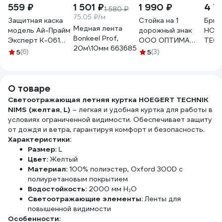
559 ₽
1 501 ₽
1 990 ₽
4 7
1 580 ₽
75.05 ₽/м
Защитная каска
Стойка на 1
Брюк
Медная лента
модель Ай-Прайм
дорожный знак
HOE
Bonkeel Prof,
Эксперт К-061
ООО ОПТИМА
TECH
20м\10мм 663685
ЕЛАНПЛАСТ белая
СЕРВИС
желт
5
(6)
5
(3)
с ремнем
металлическая
HT5K
подбородочным с
опора подставка
четырьмя точками
00-00027013
О товаре
крепления РП-04
КАС-061
Светоотражающая летняя куртка HOEGERT TECHNIK
NIMS (желтая, L)
– легкая и удобная куртка для работы в
условиях ограниченной видимости. Обеспечивает защиту
от дождя и ветра, гарантируя комфорт и безопасность.
Характеристики:
Размер:
L
Цвет:
Желтый
Материал:
100% полиэстер, Oxford 300D с
полиуретановым покрытием
Водостойкость:
2000 мм H₂O
Светоотражающие элементы:
Ленты для
повышенной видимости
Особенности: