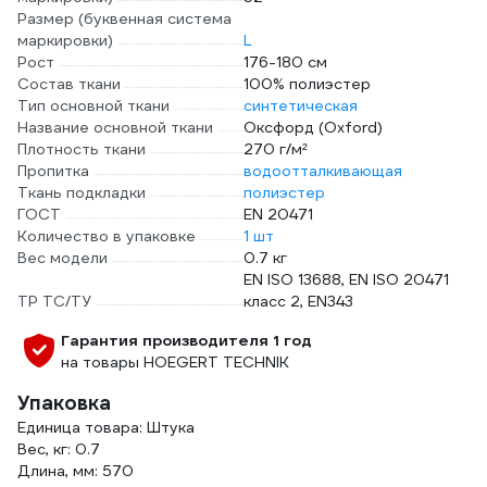
Размер (буквенная система
маркировки)
L
Рост
176-180 см
Состав ткани
100% полиэстер
Тип основной ткани
синтетическая
Название основной ткани
Оксфорд (Oxford)
Плотность ткани
270 г/м²
Пропитка
водоотталкивающая
Ткань подкладки
полиэстер
ГОСТ
EN 20471
Количество в упаковке
1 шт
Вес модели
0.7 кг
EN ISO 13688, EN ISO 20471
ТР ТС/ТУ
класс 2, EN343
Гарантия производителя 1 год
на товары HOEGERT TECHNIK
Упаковка
Единица товара: Штука
Вес, кг: 0.7
Длина, мм: 570