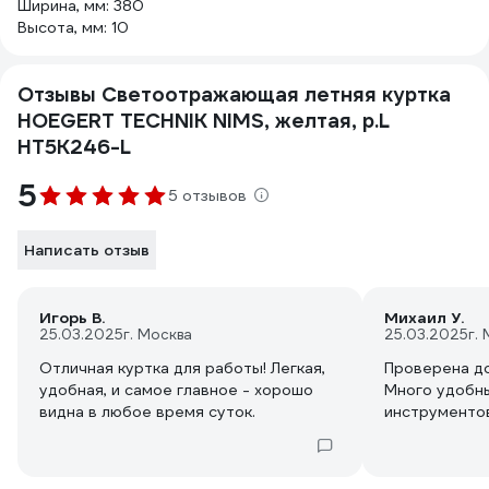
Ширина, мм: 380
Высота, мм: 10
Отзывы Светоотражающая летняя куртка
HOEGERT TECHNIK NIMS, желтая, р.L
HT5K246-L
5
5 отзывов
Написать отзыв
Игорь В.
Михаил У.
25.03.2025
г. Москва
25.03.2025
г.
Отличная куртка для работы! Легкая,
Проверена до
удобная, и самое главное - хорошо
Много удобны
видна в любое время суток.
инструментов