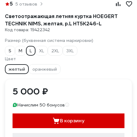
5
5 отзывов
Светоотражающая летняя куртка HOEGERT
TECHNIK NIMS, желтая, р.L HT5K246-L
Код товара: 19422342
Размер (буквенная система маркировки)
S
M
L
XL
2XL
3XL
Цвет
желтый
оранжевый
5 000 ₽
Начислим 50 бонусов
В корзину