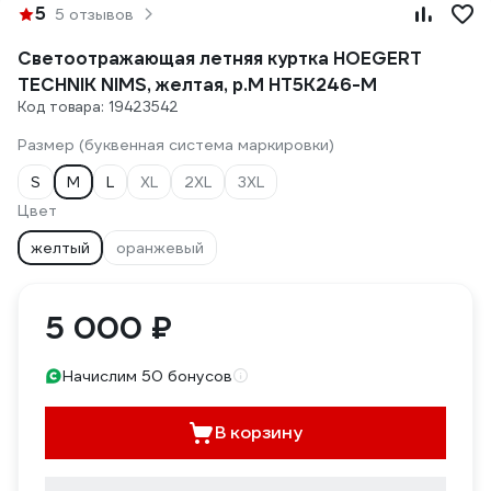
5
5 отзывов
Светоотражающая летняя куртка HOEGERT
TECHNIK NIMS, желтая, р.M HT5K246-M
Код товара: 19423542
Размер (буквенная система маркировки)
S
M
L
XL
2XL
3XL
Цвет
желтый
оранжевый
5 000 ₽
Начислим 50 бонусов
В корзину