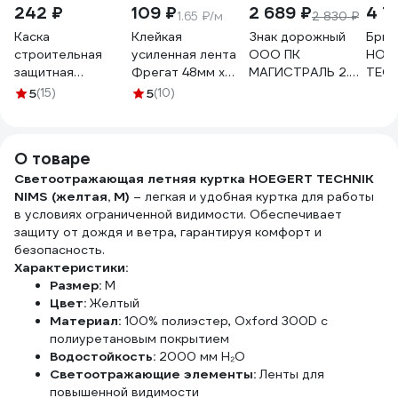
242 ₽
109 ₽
2 689 ₽
4 7
1.65 ₽/м
2 830 ₽
Каска
Клейкая
Знак дорожный
Брюк
строительная
усиленная лента
ООО ПК
HOE
защитная
Фрегат 48мм х
МАГИСТРАЛЬ 2.5
TECH
SAMGRUPP
66м "Будь
Движение без
желт
5
(15)
5
(10)
оранжевая BASIC
Осторожен
остановки
HT5K
SR-109010001
Хрупкое"
запрещено В 700
С486645БОХ
мм пленка тип А
О товаре
4687206375628
Светоотражающая летняя куртка HOEGERT TECHNIK
NIMS (желтая, M)
– легкая и удобная куртка для работы
в условиях ограниченной видимости. Обеспечивает
защиту от дождя и ветра, гарантируя комфорт и
безопасность.
Характеристики:
Размер:
M
Цвет:
Желтый
Материал:
100% полиэстер, Oxford 300D с
полиуретановым покрытием
Водостойкость:
2000 мм H₂O
Светоотражающие элементы:
Ленты для
повышенной видимости