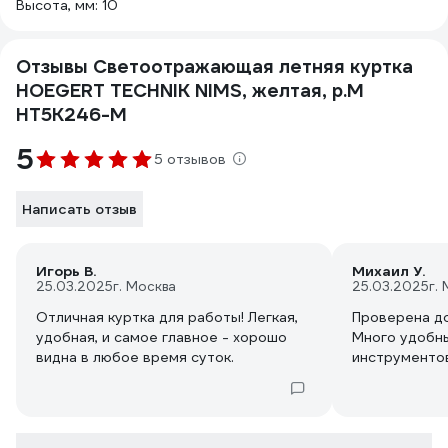
Высота, мм: 10
Отзывы Светоотражающая летняя куртка
HOEGERT TECHNIK NIMS, желтая, р.M
HT5K246-M
5
5 отзывов
Написать отзыв
Игорь В.
Михаил У.
25.03.2025
г. Москва
25.03.2025
г.
Отличная куртка для работы! Легкая,
Проверена до
удобная, и самое главное - хорошо
Много удобны
видна в любое время суток.
инструментов