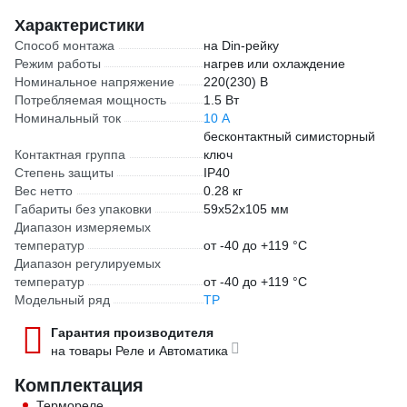
Характеристики
Способ монтажа
на Din-рейку
Режим работы
нагрев или охлаждение
Номинальное напряжение
220(230) В
Потребляемая мощность
1.5 Вт
Номинальный ток
10 А
бесконтактный симисторный
Контактная группа
ключ
Степень защиты
IP40
Вес нетто
0.28 кг
Габариты без упаковки
59х52х105 мм
Диапазон измеряемых
температур
от -40 до +119 °С
Диапазон регулируемых
температур
от -40 до +119 °С
Модельный ряд
ТР
Гарантия производителя
на товары Реле и Автоматика
Комплектация
Термореле.