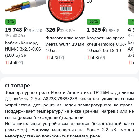
-5%
-33%
-7%
15 748 ₽
326 ₽
1 325 ₽
4 37
16 527 ₽
32.6 ₽/м
1 985 ₽
157.48 ₽/м
87.58
Флисовая тканевая
Квадратные пресс
Кабель Конкорд
Кабе
лента Wurth 19 мм,
клещи Inforce 0.08-
NUM-J 3х2,5-0,66
АЛЬ
10 м
10 мм2 06-19-10
(100 м) 36
3х1,
5997719615090 1
4.3
(12)
4.8
(70)
м 05
4.4
(22)
4.7
О товаре
Температурное реле Реле и Автоматика ТР-35М с датчиком
ДТ, кабель 2,5м A8223-79683238 является универсальным
устройством для решения задач температурного контроля.
Поддерживает температуру не ниже (режим "нагрев") или не
выше (режим "охлаждение") заданной.
Исполнительным устройством является бесконтактный ключ
(симистор). Нагрузку мощностью не более 2.2 кВт можно
непосредственно подключить к клеммам реле.