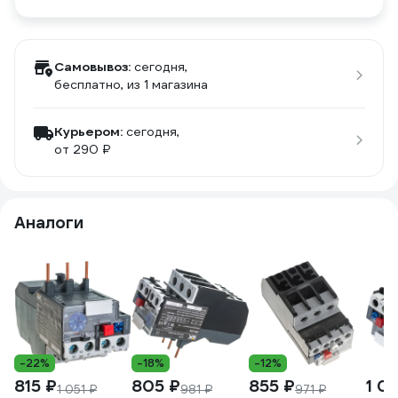
Самовывоз:
сегодня,
бесплатно
, из 1 магазина
Курьером:
сегодня,
от 290 ₽
Аналоги
-22%
-18%
-12%
815 ₽
805 ₽
855 ₽
1 0
1 051 ₽
981 ₽
971 ₽