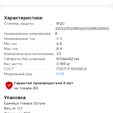
25м, толщина
0,25мм 2000832
Характеристики
Степень защиты
IP20
220(230)/380(400)/660(690)
Номинальное напряжение
В
Номинальный ток
6 А
Min ток
4 А
Max ток
6 А
Климатическое исполнение
УЗ
Габариты без упаковки
67x44x92 мм
Вес нетто
0.165 кг
ГОСТ
ГОСТ Р 50030.2
Модельный ряд
РТИ
Гарантия производителя 5 лет
на товары IEK
Упаковка
Единица товара: Штука
Вес, кг: 0.1