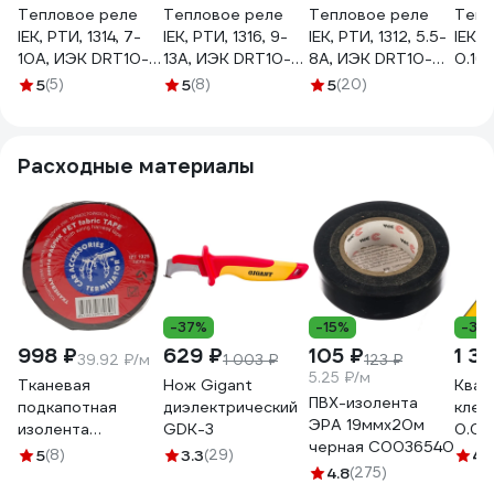
Тепловое реле
Тепловое реле
Тепловое реле
Тепл
IEK, РТИ, 1314, 7-
IEK, РТИ, 1316, 9-
IEK, РТИ, 1312, 5.5-
IEK, 
10А, ИЭК DRT10-
13А, ИЭК DRT10-
8А, ИЭК DRT10-
0.16 
0007-0010
0009-0013
D055-0008
DRT1
5
(5)
5
(8)
5
(20)
Расходные материалы
-37%
-15%
-33
998 ₽
629 ₽
105 ₽
1 3
39.92 ₽/м
1 003 ₽
123 ₽
5.25 ₽/м
Тканевая
Нож Gigant
Квад
ПВХ-изолента
подкапотная
диэлектрический
клещ
ЭРА 19ммх20м
изолента
GDK-3
0.08
черная C0036540
Terminator Izt
19-1
5
(8)
3.3
(29)
4.
1925 fabric, 19мм х
4.8
(275)