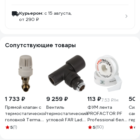
Курьером:
c 15 августа,
от 290 ₽
Сопутствующие товары
1 733 ₽
9 259 ₽
113 ₽
508
7.53 ₽/м
Прямой клапан с
Вентиль
ФУМ лента
Сили
термостатической
термостатический
PROFACTOR PF
сани
головкой Terma
угловой FAR Lady
Professional белая
герм
3/4" 29030
1/2", гайка М24x19,
Ф85 мм 19мм х
(бел
5
(1)
5
(60)
4.
черный матовый
0,25мм х 15м PF FE
KSK-
FL 0143 12P
530