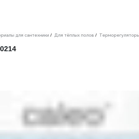
риалы для сантехники
Для тёплых полов
Терморегулятор
/
/
00214