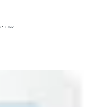
ы
Caleo
/