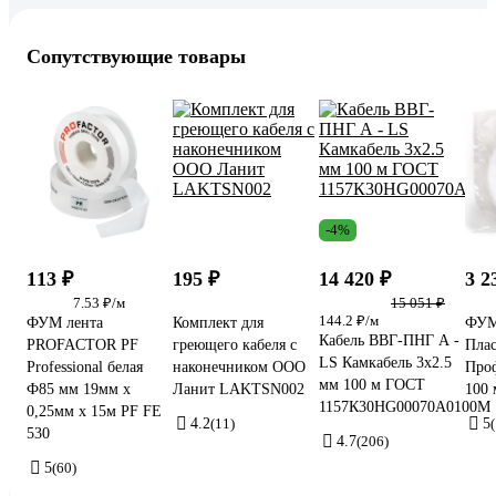
Сопутствующие товары
-4%
113 ₽
195 ₽
14 420 ₽
3 2
7.53 ₽/м
15 051 ₽
144.2 ₽/м
ФУМ лента
Комплект для
ФУМ
Кабель ВВГ-ПНГ А -
PROFACTOR PF
греющего кабеля с
Пла
LS Камкабель 3x2.5
Professional белая
наконечником ООО
Проф
мм 100 м ГОСТ
Ф85 мм 19мм х
Ланит LAKTSN002
100 
1157К30HG00070А0100М
0,25мм х 15м PF FE
4.2
(11)
5
530
4.7
(206)
5
(60)