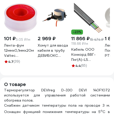
-23%
101 ₽
2 969 ₽
11 866 ₽
1 8
5.05 ₽/м
15 474 ₽
118.66 ₽/м
Лента-фум
Хомут для ввода
Лен
Кабель ООО
12ммх0,1ммх20м
кабеля в трубу
Пово
Конкорд ВВГ-
Valtec
ДЕВИБОКС
РТИ 
Пнг(А)-LS
VT.PTFE.0.121020
ХВТ-110 19405865
0,1x
4.7
(39)
3x2,5ок(N, PE) -
74786
4.4
(65)
1388
0,66 (100м) Бухта
4680
100м 4663
О товаре
Терморегулятор DEVIreg D-330 DEVI 140F1072
используется для управления работой системами
обогрева полов.
Снабжен датчиком температуры пола на проводе 3 м.
о
Оснащен функцией понижения температуры на 5
С в