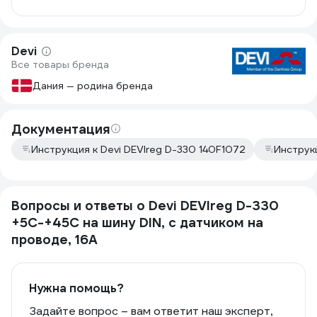
Devi
Все товары бренда
Дания — родина бренда
Документация
Инструкция к Devi DEVIreg D-330 140F1072
Инструкц
Вопросы и ответы о Devi DEVIreg D-330
+5C-+45C на шину DIN, с датчиком на
проводе, 16А
Нужна помощь?
Задайте вопрос – вам ответит наш эксперт,