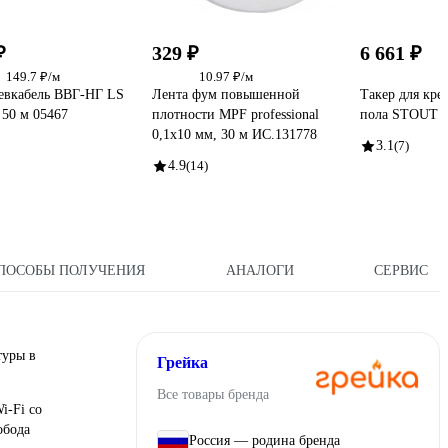
₽
329 ₽
6 661 ₽
149.7 ₽/м
10.97 ₽/м
евкабель ВВГ-НГ LS
Лента фум повышенной
Такер для кре
 50 м 05467
плотности MPF professional
пола STOUT 
0,1х10 мм, 30 м ИС.131778
3.1
(7)
4.9
(14)
ПОСОБЫ ПОЛУЧЕНИЯ
АНАЛОГИ
СЕРВИС
туры в
Грейка
Все товары бренда
i-Fi со
обода
Россия — родина бренда