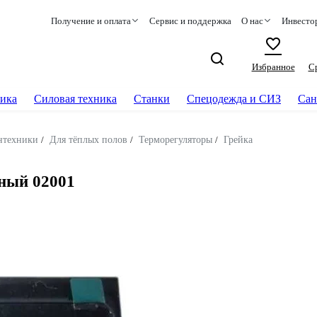
Получение и оплата
Сервис и поддержка
О нас
Инвесто
Избранное
С
ика
Силовая техника
Станки
Спецодежда и СИЗ
Сан
нтехники
/
Для тёплых полов
/
Терморегуляторы
/
Грейка
рный 02001