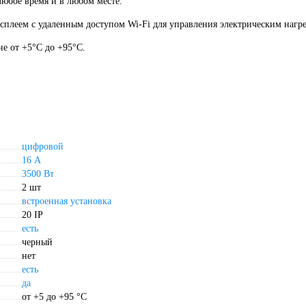
любое время и в любом месте.
плеем с удаленным доступом Wi-Fi для управления электрическим нагр
не от +5°С до +95°С.
цифровой
16 А
3500 Вт
2 шт
встроенная установка
20 IP
есть
черный
нет
есть
да
от +5 до +95 °С