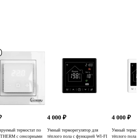
₽
4 000 ₽
4 000 ₽
руемый термостат по
Умный терморегулятор для
Умный термор
XTHERM с сенсорными
тёплого пола с функцией WI-FI
тёплого пола 