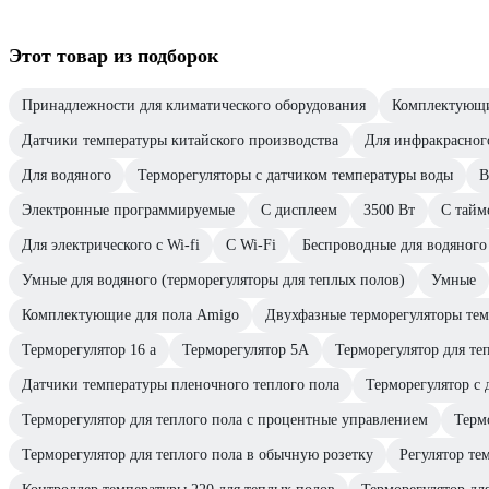
Этот товар из подборок
Принадлежности для климатического оборудования
Комплектующи
Датчики температуры китайского производства
Для инфракрасного
Для водяного
Терморегуляторы с датчиком температуры воды
В
Электронные программируемые
С дисплеем
3500 Вт
С тайм
Для электрического с Wi-fi
C Wi-Fi
Беспроводные для водяного
Умные для водяного (терморегуляторы для теплых полов)
Умные
Комплектующие для пола Amigo
Двухфазные терморегуляторы тем
Терморегулятор 16 а
Терморегулятор 5А
Терморегулятор для те
Датчики температуры пленочного теплого пола
Терморегулятор с
Терморегулятор для теплого пола с процентные управлением
Терм
Терморегулятор для теплого пола в обычную розетку
Регулятор те