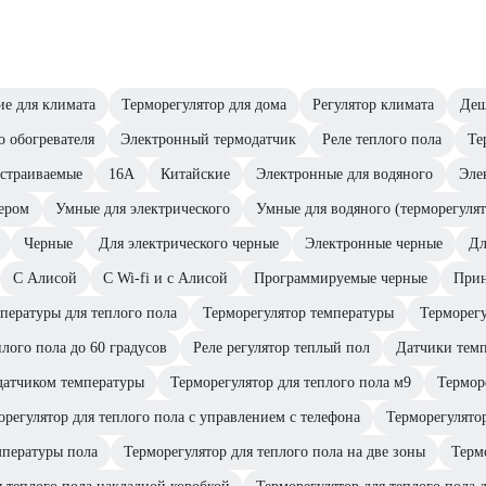
е для климата
Терморегулятор для дома
Регулятор климата
Деш
 обогревателя
Электронный термодатчик
Реле теплого пола
Те
страиваемые
16А
Китайские
Электронные для водяного
Эле
ером
Умные для электрического
Умные для водяного (терморегулят
Черные
Для электрического черные
Электронные черные
Дл
С Алисой
С Wi-fi и c Алисой
Программируемые черные
Прин
пературы для теплого пола
Терморегулятор температуры
Терморегу
плого пола до 60 градусов
Реле регулятор теплый пол
Датчики темп
 датчиком температуры
Терморегулятор для теплого пола м9
Термор
орегулятор для теплого пола с управлением с телефона
Терморегулятор
мпературы пола
Терморегулятор для теплого пола на две зоны
Терм