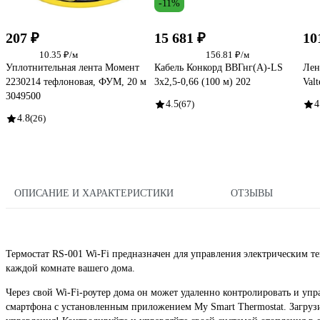
-11%
207 ₽
15 681 ₽
10
10.35 ₽/м
156.81 ₽/м
Уплотнительная лента Момент
Кабель Конкорд ВВГнг(А)-LS
Лен
2230214 тефлоновая, ФУМ, 20 м
3х2,5-0,66 (100 м) 202
Val
3049500
4.5
(67)
4
4.8
(26)
ОПИСАНИЕ И ХАРАКТЕРИСТИКИ
ОТЗЫВЫ
Термостат RS-001 Wi-Fi предназначен для управления электрическим 
каждой комнате вашего дома.
Через свой Wi-Fi-роутер дома он может удаленно контролировать и упра
смартфона с установленным приложением My Smart Thermostat. Загруз