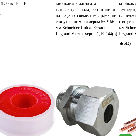
SBE-06w-16-TE
кнопками и датчиком
кнопками
температуры пола, расписанием
температ
(1)
на неделю, совместим с рамками
на недел
с внутренним размером 56 * 56
с внутре
мм Schneider Unica, Exxact и
мм Schnei
Legrand Valena, черный, ET-44(b)
Legrand 
5
(2)