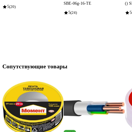
SBE-06g-16-TE
() 
5
(20)
5
(24)
5
Сопутствующие товары