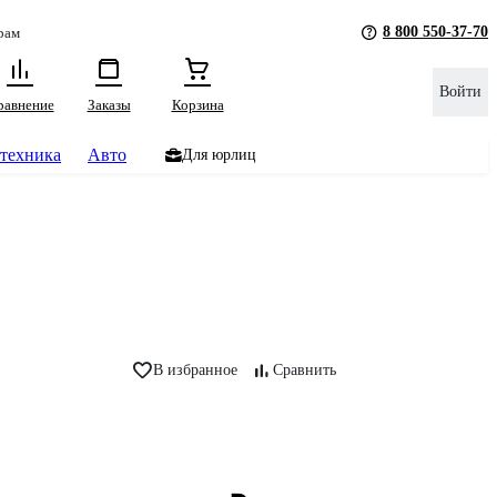
8 800 550-37-70
рам
Войти
равнение
Заказы
Корзина
техника
Авто
Для юрлиц
В избранное
Сравнить