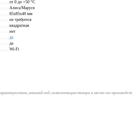
от 0 до +50 °С
Алиса/Маруся
85х85х40 мм
не требуется
квадратная
нет
да
да
Wi-Fi
характеристики, внешний вид, комплектацию товара и место его производст