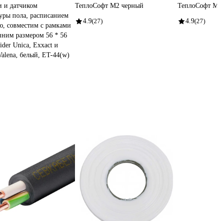
 и датчиком
ТеплоСофт М2 черный
ТеплоСофт М2
уры пола, расписанием
4.9
(27)
4.9
(27)
ю, совместим с рамками
нним размером 56 * 56
der Unica, Exxact и
Valena, белый, ET-44(w)