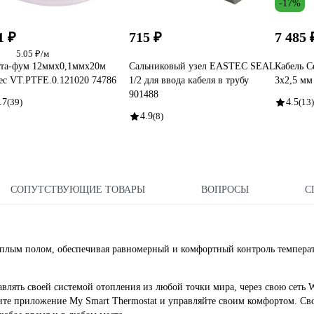
-17%
1 ₽
715 ₽
7 485 
5.05 ₽/м
та-фум 12ммх0,1ммх20м
Сальниковый узел EASTEC SEAL
Кабель С
tec VT.PTFE.0.121020 74786
1/2 для ввода кабеля в трубу
3х2,5 мм
901488
.7
(39)
4.5
(13)
4.9
(8)
СОПУТСТВУЮЩИЕ ТОВАРЫ
ВОПРОСЫ
С
теплым полом, обеспечивая равномерный и комфортный контроль темпера
влять своей системой отопления из любой точки мира, через свою сеть W
ите приложение My Smart Thermostat и управляйте своим комфортом. Св