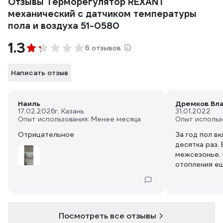
Отзывы Терморегулятор REXANT
механический с датчиком температуры
пола и воздуха 51-0580
1.3
6 отзывов
Написать отзыв
Наиль
Дремков Вл
17.02.2026
г. Казань
31.01.2022
Опыт использования: Менее месяца
Опыт использ
Отрицательное
За год пол в
десятка раз.
межсезонье. 
отопления ещ
Перестал раб
Рамку снять 
установлен в
защелки прак
Купил такой 
Посмотреть все отзывы