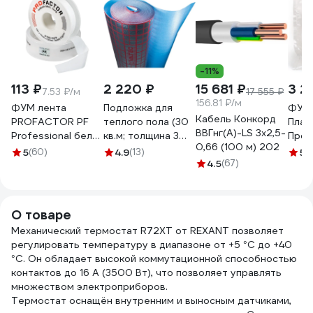
-11%
113 ₽
2 220 ₽
15 681 ₽
3 2
7.53 ₽/м
17 555 ₽
156.81 ₽/м
ФУМ лента
Подложка для
ФУМ 
Кабель Конкорд
PROFACTOR PF
теплого пола (30
Плас
ВВГнг(А)-LS 3х2,5-
Professional белая
кв.м; толщина 3
Пром
0,66 (100 м) 202
Ф85 мм 19мм х
мм)
0,1х1
5
(60)
4.9
(13)
5
(1
0,25мм х 15м PF FE
Valtec VT.HS.FP.0312
4.5
(67)
ЗВ-
530
О товаре
Механический термостат R72XT от REXANT позволяет
регулировать температуру в диапазоне от +5 °C до +40
°C. Он обладает высокой коммутационной способностью
контактов до 16 А (3500 Вт), что позволяет управлять
множеством электроприборов.
Термостат оснащён внутренним и выносным датчиками,