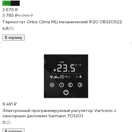
-11%
-14%
3 675 ₽
3 785 ₽
4 249 ₽
Термостат Orbis Clima MLI механический IP20 OB320522
4.8
(6)
В корзину
9 491 ₽
Электронный программируемый регулятор Vartronic с
сенсорным дисплеем Varmann 703201
5
(2)
В корзину