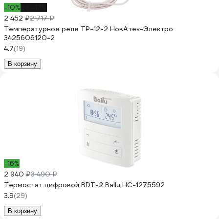
-10%
до -17%
2 452 ₽
2 717 ₽
Температурное реле ТР-12-2 НовАтек-Электро
3425606120-2
4.7
(19)
В корзину
-16%
2 940 ₽
3 490 ₽
Термостат цифровой BDT-2 Ballu НС-1275592
3.9
(29)
В корзину