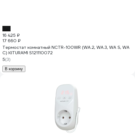
-7%
16 425 ₽
17 660 ₽
Термостат комнатный NCTR-100WR (WA.2, WA.3, WA S, WA
C) KITURAMI S121110072
5
(3)
В корзину