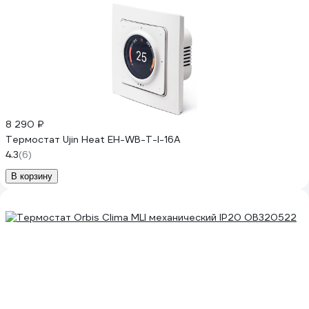
8 290 ₽
Термостат Ujin Heat EH-WB-T-I-16А
4.3
(6)
В корзину