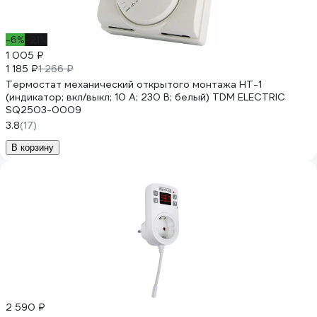
-6%
-21%
1 005 ₽
1 185 ₽
1 266 ₽
Термостат механический открытого монтажа НТ-1
(индикатор; вкл/выкл; 10 А; 230 В; белый) TDM ELECTRIC
SQ2503-0009
3.8
(17)
В корзину
2 590 ₽