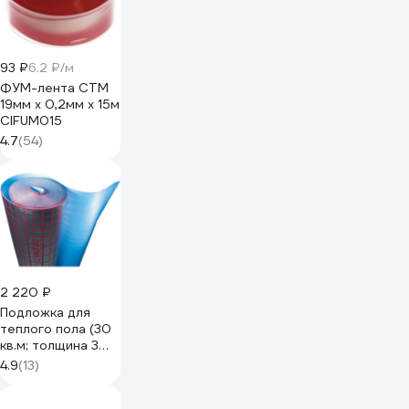
93 ₽
6.2 ₽/м
ФУМ-лента СТМ
19мм х 0,2мм х 15м
CIFUM015
4.7
(54)
2 220 ₽
Подложка для
теплого пола (30
кв.м; толщина 3
мм)
4.9
(13)
Valtec VT.HS.FP.0312