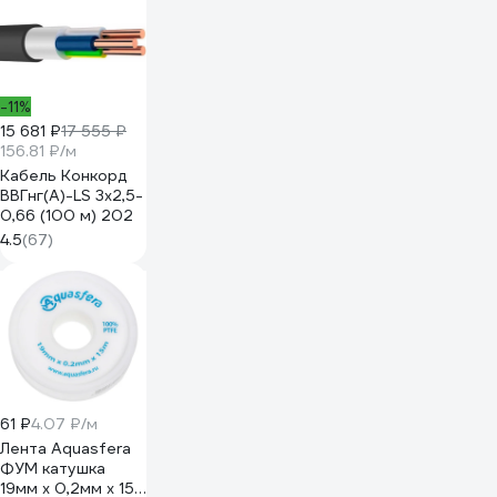
-11%
15 681 ₽
17 555 ₽
156.81 ₽/м
Кабель Конкорд
ВВГнг(А)-LS 3х2,5-
0,66 (100 м) 202
4.5
(67)
61 ₽
4.07 ₽/м
Лента Aquasfera
ФУМ катушка
19мм х 0,2мм х 15м