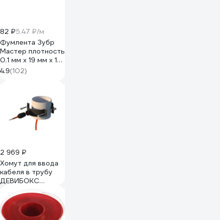
82 ₽
5.47 ₽/м
Фумлента Зубр
Мастер плотность
0.1 мм х 19 мм х 15
м 12373-19-025
4.9
(102)
2 969 ₽
Хомут для ввода
кабеля в трубу
ДЕВИБОКС
ХВТ-110 19405865