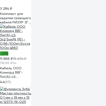
3 284 ₽
Комплект для
заделки греющего
кабеля РИЗУР ЗГК
4604450000144
-23%
11 866 ₽
15 474 ₽
118.66 ₽/м
Кабель ООО
Конкорд ВВГ-
Пнг(А)-LS
3x2,5ок(N, PE) -
4.4
(65)
0,66 (100м) Бухта
100м 4663