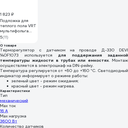
1 823 ₽
Подложка для
теплого пола VRT
мультифольга
толщина 3 мм, 30
5
(11)
кв/м 536199
О товаре
Терморегулятор с датчиком на проводе Д-330 DEVI
140F1073 используется
для поддержания заданной
температуры жидкости в трубах или емкостях
. Монта
осуществляется в электрошкаф на DIN-рейку.
Температура регулируется от +60 до +160 °C. Светодиодный
индикатор информирует о режиме работы:
зеленый цвет - режим ожидания;
красный цвет - режим нагрева.
Характеристики
Тип
механический
Max ток
16 А
Max нагрузка
3600 Вт
Количество датчиков