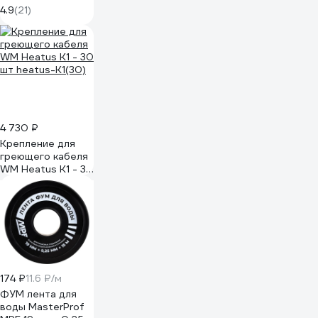
PTFE вода 6020
4.9
(21)
6020-04 008-
0548
4 730 ₽
Крепление для
греющего кабеля
WM Heatus K1 - 30
шт heatus-K1(30)
174 ₽
11.6 ₽/м
ФУМ лента для
воды MasterProf