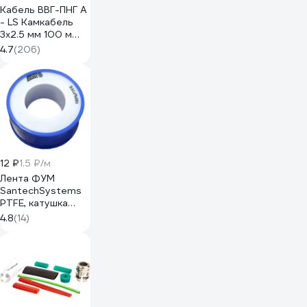
Кабель ВВГ-ПНГ А
- LS Камкабель
3x2.5 мм 100 м
ГОСТ
4.7
(206)
1157К30HG00070А0100М
12 ₽
1.5 ₽/м
Лента ФУМ
SantechSystems
PTFE, катушка
10х0,075 мм, 8 м,
4.8
(14)
вода 108-1565