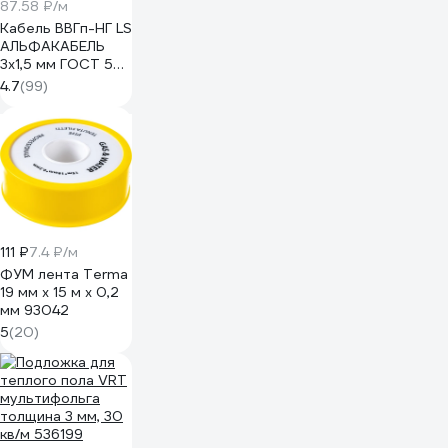
87.58 ₽/м
Кабель ВВГп-НГ LS
АЛЬФАКАБЕЛЬ
3х1,5 мм ГОСТ 50
м 05190
4.7
(99)
111 ₽
7.4 ₽/м
ФУМ лента Terma
19 мм х 15 м х 0,2
мм 93042
5
(20)