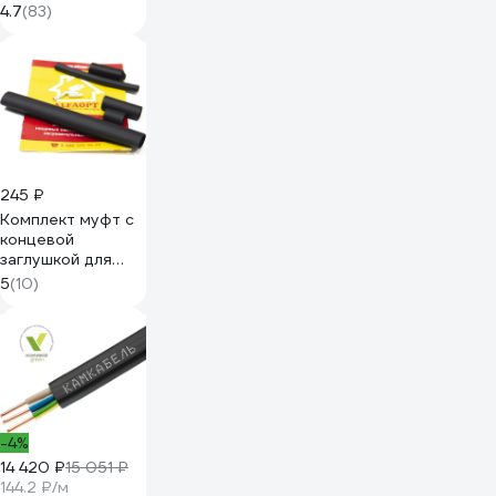
ФУМ 12 мм, 10 м
4.7
(83)
302-117
245 ₽
Комплект муфт с
концевой
заглушкой для
пищевого
5
(10)
греющего кабеля
AlfaOpt 72KMKZ
-4%
14 420 ₽
15 051 ₽
144.2 ₽/м