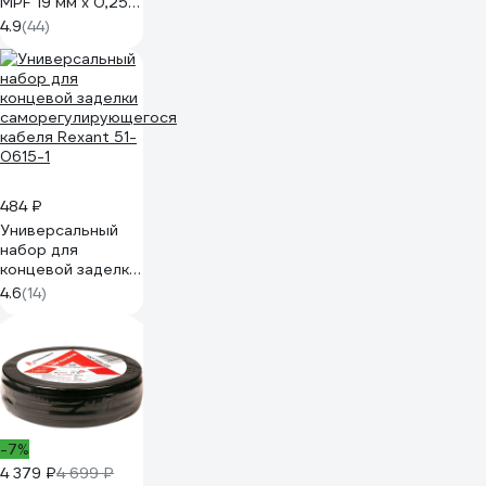
MPF 19 мм x 0,25
мм x 15 м,
4.9
(44)
профессиональная
ИС.131432
484 ₽
Универсальный
набор для
концевой заделки
саморегулирующегося
4.6
(14)
кабеля Rexant 51-
0615-1
-7%
4 379 ₽
4 699 ₽