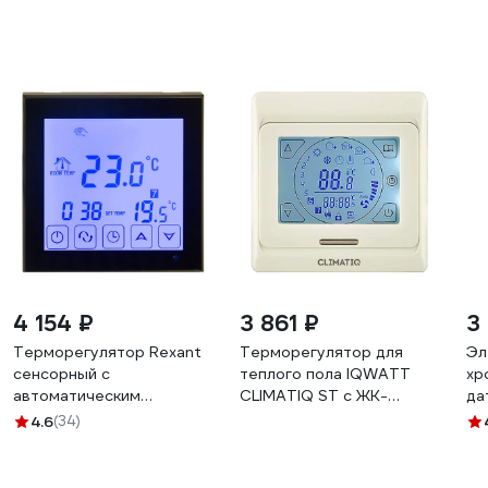
4 154 ₽
3 861 ₽
3
Терморегулятор Rexant
Терморегулятор для
Эл
сенсорный с
теплого пола IQWATT
хр
автоматическим
CLIMATIQ ST с ЖК-
да
программированием
дисплеем, сенсорными
по
4.6
(34)
R200B черный 51-0574
кнопками и функциями
VT
программирования,
слоновая кость 20668