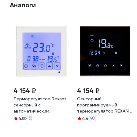
Аналоги
4 154 ₽
4 154 ₽
Терморегулятор Rexant
Сенсорный
сенсорный с
программируемый
автоматическим
терморегулятор REXANT
программированием
R300B, черный 51-0575
4.8
(46)
4.4
(40)
R200W, белый 51-0573