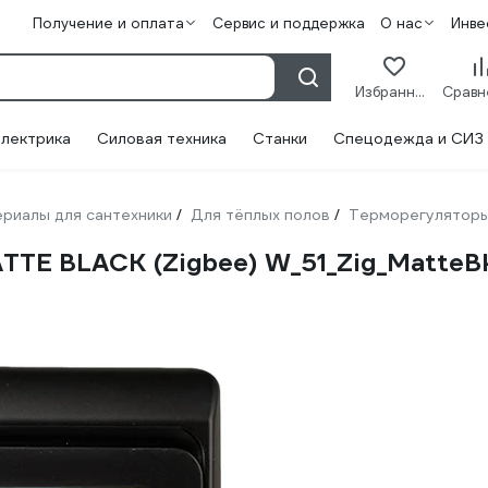
Получение и оплата
Сервис и поддержка
О нас
Инве
Избранное
лектрика
Силовая техника
Станки
Спецодежда и СИЗ
риалы для сантехники
Для тёплых полов
Терморегулятор
/
/
TE BLACK (Zigbee) W_51_Zig_MatteB