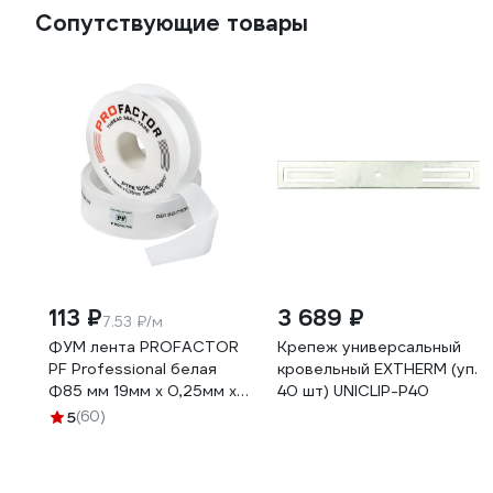
Сопутствующие товары
113 ₽
3 689 ₽
7.53 ₽/м
ФУМ лента PROFACTOR
Крепеж универсальный
PF Professional белая
кровельный EXTHERM (уп.
Ф85 мм 19мм х 0,25мм х
40 шт) UNICLIP-P40
15м PF FE 530
5
(60)