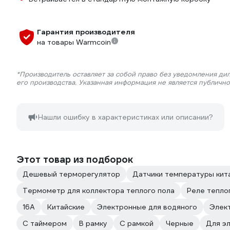
Гарантия производителя
на товары Warmcoin
*Производитель оставляет за собой право без уведомления ди
его производства. Указанная информация не является публичн
Нашли ошибку в характеристиках или описании?
Этот товар из подборок
Дешевый терморегулятор
Датчики температуры кит
Термометр для коллектора теплого пола
Реле тепло
16А
Китайские
Электронные для водяного
Элек
С таймером
В рамку
С рамкой
Черные
Для э