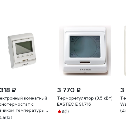
 318 ₽
3 770 ₽
3 67
ектронный комнатный
Терморегулятор (3.5 кВт)
Термор
онотермостат с
EASTEC E 91.716
Warmco
тчиком температуры
(Zigbee
5
(1)
ла Valtec
4.4
(12)
.AC709.0.0