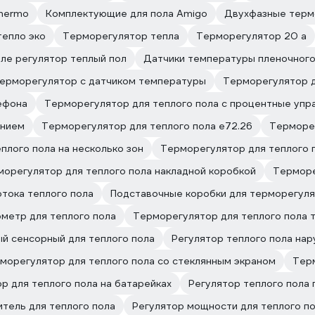
hermo
Комплектующие для пола Amigo
Двухфазные терм
тепло эко
Терморегулятор тепла
Терморегулятор 20 а
ле регулятор теплый пол
Датчики температуры пленочного
ерморегулятор с датчиком температуры
Терморегулятор д
ефона
Терморегулятор для теплого пола с процентные упр
ением
Терморегулятор для теплого пола е72.26
Терморег
плого пола на несколько зон
Терморегулятор для теплого п
орегулятор для теплого пола накладной коробкой
Терморе
отока теплого пола
Подставочные коробки для терморегуля
метр для теплого пола
Терморегулятор для теплого пола 
й сенсорный для теплого пола
Регулятор теплого пола на
морегулятор для теплого пола со стеклянным экраном
Терм
р для теплого пола на батарейках
Регулятор теплого пола
тель для теплого пола
Регулятор мощности для теплого п