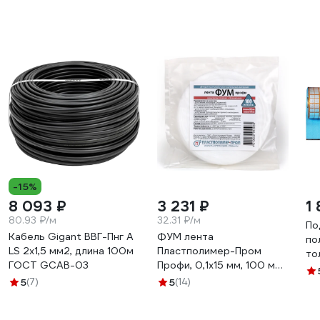
-15%
8 093 ₽
3 231 ₽
1
80.93 ₽/м
32.31 ₽/м
По
Кабель Gigant ВВГ-Пнг А
ФУМ лента
по
LS 2x1,5 мм2, длина 100м
Пластполимер-Пром
то
ГОСТ GCAB-03
Профи, 0,1х15 мм, 100 м
53
ЗВ-00001594
5
(7)
5
(14)