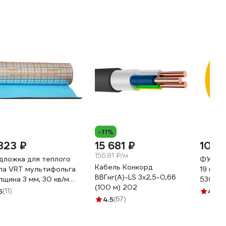
-11%
 823 ₽
15 681 ₽
109 
156.81 ₽/м
дложка для теплого
ФУМ ле
Кабель Конкорд
ла VRT мультифольга
19 мм х
ВВГнг(А)-LS 3х2,5-0,66
лщина 3 мм, 30 кв/м
53075
(100 м) 202
6199
5
(11)
4.8
(2
4.5
(67)