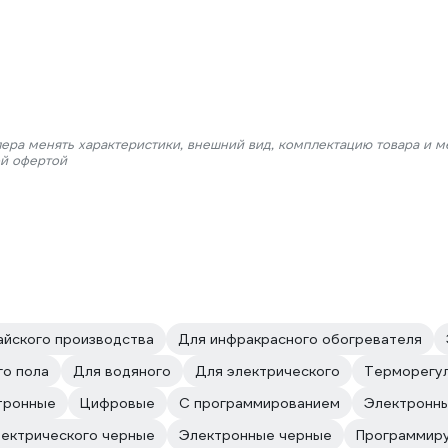
лера менять характеристики, внешний вид, комплектацию товара и м
ой офертой
айского производства
Для инфракрасного обогревателя
го пола
Для водяного
Для электрического
Терморегул
тронные
Цифровые
С программированием
Электронн
лектрического черные
Электронные черные
Программир