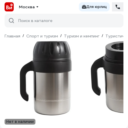
Москва
Для юрлиц
Поиск в каталоге
Главная
/
Спорт и туризм
/
Туризм и кемпинг
/
Туристиче
Нет в наличии