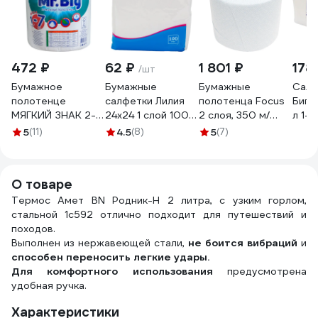
472 ₽
62 ₽
1 801 ₽
178
/шт
Бумажное
Бумажные
Бумажные
Салф
полотенце
салфетки Лилия
полотенца Focus
БигП
МЯГКИЙ ЗНАК 2-
24x24 1 слой 100
2 слоя, 350 м/
л 1-
сл 1 рул/уп mr.big
листов Белый 702
рулон, с голубым
5
(11)
4.5
(8)
5
(7)
крепированное с
0702
тиснением H-
тиснением и
5079731
перфорацией
О товаре
белое Г-С290
Термос Амет ВN Родник-Н 2 литра, с узким горлом,
стальной 1с592 отлично подходит для путешествий и
походов.
Выполнен из нержавеющей стали,
не боится вибраций
и
способен переносить легкие удары.
Для комфортного использования
предусмотрена
удобная ручка.
Характеристики