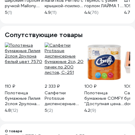
широким горлом и
напитков Perfeo с
термос с узким
Штор
ручкой Mallony
крышкой-поилкой,
горлом ЛАЙМА 1 л,
109
valente 0.5 л
0.45 л, розовое
нержавеющая
5
(1)
4.9
(11)
4.4
(76)
4.7
(4
106057
золото 300
сталь, синий
30016013
605124
Сопутствующие товары
110 ₽
2 333 ₽
100 ₽
100 
Полотенца
Салфетки
Полотенца
Салф
бумажные Лилия
Protissue
бумажные COMFY
бум
2слоя 2рулона
диспенсерные
"Доступная цена"
doub
белый цвет 7570
бумажные 2сл, 20
2-сл. 2 рул./вл.12
лист
4.8
(12)
5
(2)
4.2
(9)
пачек по 200
1-7538
4612
листов, С-251
00-
О товаре