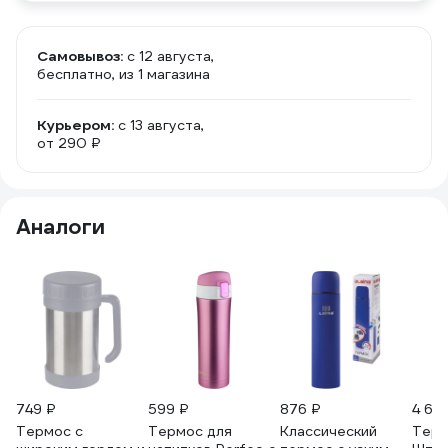
Самовывоз:
c 12 августа,
бесплатно
, из 1 магазина
Курьером:
c 13 августа,
от 290 ₽
Аналоги
749 ₽
599 ₽
876 ₽
4 63
Термос с
Термос для
Классический
Терм