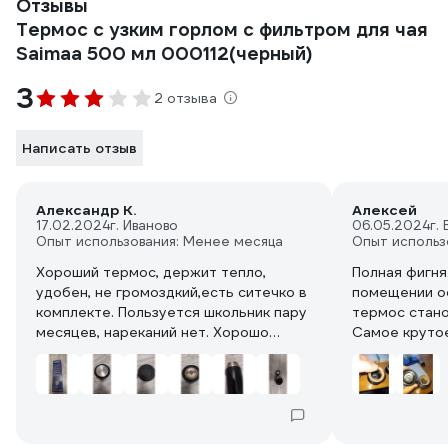
Отзывы
Термос с узким горлом с фильтром для чая
Saimaa 500 мл 000112(черный)
3
2 отзыва
Написать отзыв
Александр К.
Алексей
17.02.2024
г. Иваново
06.05.2024
г.
Опыт использования: Менее месяца
Опыт использ
Хороший термос, держит тепло,
Полная фигня
удобен, не громоздкий,есть ситечко в
помещении ос
комплекте. Пользуется школьник пару
термос стано
месяцев, нареканий нет. Хорошо
Самое крутое
закручивается крышка.
Она всегда в
скручивается,
термос течет
Это не термо
бесполезная