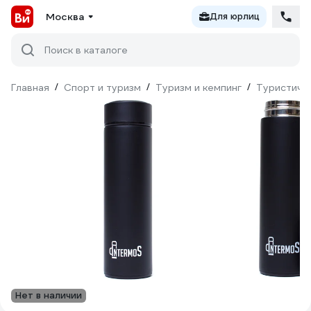
Москва
Для юрлиц
Поиск в каталоге
Главная
/
Спорт и туризм
/
Туризм и кемпинг
/
Туристиче
Нет в наличии