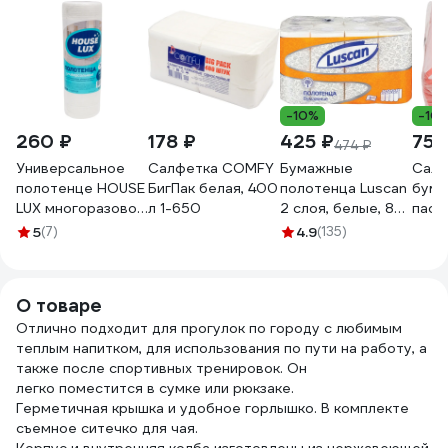
-10%
-10
260 ₽
178 ₽
425 ₽
75 
474 ₽
Универсальное
Салфетка COMFY
Бумажные
Салф
полотенце HOUSE
БигПак белая, 400
полотенца Luscan
бума
LUX многоразовое
л 1-650
2 слоя, белые, 8
паст
23x22см в рулоне
рулонов по 12
100 
5
(7)
4.9
(135)
70шт 48255
метров 1178130
4612
82552
О товаре
Отлично подходит для прогулок по городу с любимым
теплым напитком, для использования по пути на работу, а
также после спортивных тренировок. Он
легко поместится в сумке или рюкзаке.
Герметичная крышка и удобное горлышко. В комплекте
съемное ситечко для чая.