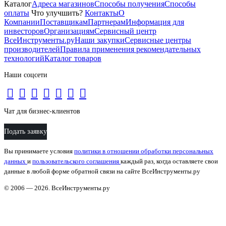
Каталог
Адреса магазинов
Способы получения
Способы
оплаты
Что улучшить?
Контакты
О
Компании
Поставщикам
Партнерам
Информация для
инвесторов
Организациям
Сервисный центр
ВсеИнструменты.ру
Наши закупки
Сервисные центры
производителей
Правила применения рекомендательных
технологий
Каталог товаров
Наши соцсети
Чат для бизнес-клиентов
Подать заявку
Вы принимаете условия
политики в отношении обработки персональных
данных
и
пользовательского соглашения
каждый раз, когда оставляете свои
данные в любой форме обратной связи на сайте ВсеИнструменты.ру
© 2006 — 2026. ВсеИнструменты.ру