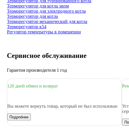
Терморегулятор для турбированного котла
Терморегулятор для котла эвпм
Терморегулятор для электродного котла
Терморегулятор для котла
Терморегулятор механический для котла
Терморегулятор к54
Регулятор температуры в помещении
Сервисное обслуживание
Гарантия производителя 1 год
120 дней обмен и возврат
Рем
Вы можете вернуть товар, который не был использован
Уст
сер
Подробнее
По