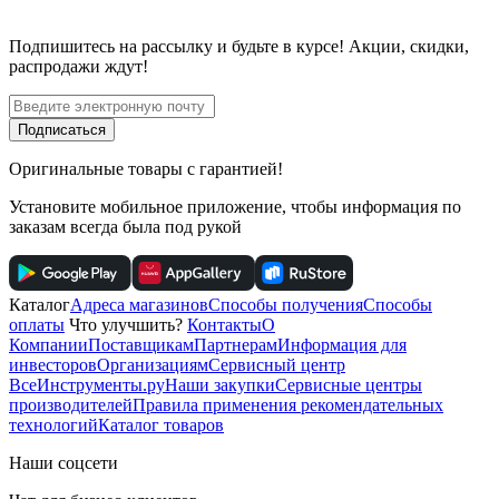
Подпишитесь
на рассылку
и будьте в курсе! Акции, скидки,
распродажи ждут!
Подписаться
Оригинальные товары с гарантией!
Установите мобильное приложение, чтобы информация по
заказам всегда была под рукой
Каталог
Адреса магазинов
Способы получения
Способы
оплаты
Что улучшить?
Контакты
О
Компании
Поставщикам
Партнерам
Информация для
инвесторов
Организациям
Сервисный центр
ВсеИнструменты.ру
Наши закупки
Сервисные центры
производителей
Правила применения рекомендательных
технологий
Каталог товаров
Наши соцсети