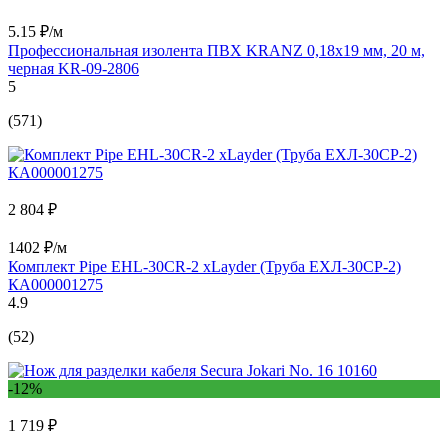
5.15 ₽/м
Профессиональная изолента ПВХ KRANZ 0,18х19 мм, 20 м,
черная KR-09-2806
5
(571)
2 804 ₽
1402 ₽/м
Комплект Pipe EHL-30CR-2 xLayder (Труба ЕХЛ-30CР-2)
КА000001275
4.9
(52)
-12%
1 719 ₽