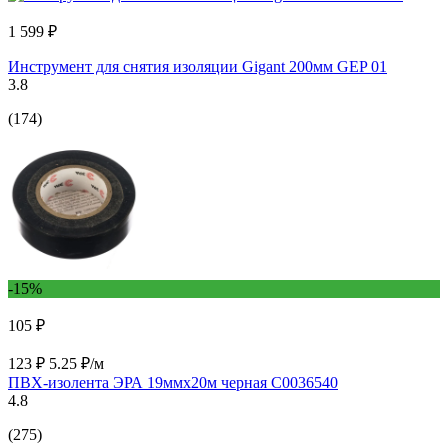
1 599 ₽
Инструмент для снятия изоляции Gigant 200мм GEP 01
3.8
(174)
-15%
105 ₽
123 ₽
5.25 ₽/м
ПВХ-изолента ЭРА 19ммх20м черная C0036540
4.8
(275)