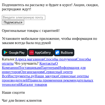
Подпишитесь
на рассылку
и будьте в курсе! Акции, скидки,
распродажи ждут!
Подписаться
Оригинальные товары с гарантией!
Установите мобильное приложение, чтобы информация по
заказам всегда была под рукой
Каталог
Адреса магазинов
Способы получения
Способы
оплаты
Что улучшить?
Контакты
О
Компании
Поставщикам
Партнерам
Информация для
инвесторов
Организациям
Сервисный центр
ВсеИнструменты.ру
Наши закупки
Сервисные центры
производителей
Правила применения рекомендательных
технологий
Каталог товаров
Наши соцсети
Чат для бизнес-клиентов