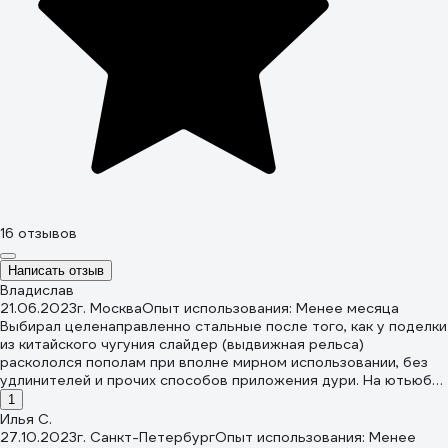
16 отзывов
Написать отзыв
Владислав
21.06.2023
г. Москва
Опыт использования: Менее месяца
Выбирал целенаправленно стальные после того, как у поделки
из китайского чугуния слайдер (выдвижная рельса)
раскололся пополам при вполне мирном использовании, без
удлинителей и прочих способов приложения дури. На ютьюбе
полно роликов с аналогичными случаями. Пока ожидания
1
оправдываются. Эти лучше. Ход плавнее и легче, фиксация
Илья С.
поворота надежнее и сильнее, трубный зажим ровный и
27.10.2023
г. Санкт-Петербург
Опыт использования: Менее