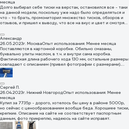
реально зажимает, в целом как-то добротнее. Стальные,
месяца
опять же. Однако, профессионалы и перфекционисты,
Долго выбирал себе тиски на верстак, остановился все - таки
вероятно, удовлетворения не получат. Даже наверняка не
на данной модели, поскольку уже надо было определяться и
получат. На мой субъективный взгляд - твердая четверка. Это
что - то брать, промониторил множество тисков, обзоров и
если за 5 принять условный Wilton, а за 1 - китайца из серого
отзывов, и пришел к выводу, что все на вкус и цвет и смотря
чугуна за среднестатистические 5 тыс руб, которых навалом
для каких задач Вам тиски, кого - то устраивает китайская
везде, в т.ч. и здесь, под разными названиями и характерно
сыромятина за 4 - 5 тыс., кого - то не устраивают
одинаковой формой отливки ;)
профессиональные слесарные тиски свыше 25 тыс., мне
Александр
нужно было что - то среднее, не совсем говн... и не
26.05.2023
г. Москва
Опыт использования: Менее месяца
профессиональные, предназначенные для ежедневного
Поставляются в картонной коробке. Обильно смазаны,
использования. В целом, тиски нормальные, с советскими
буквально улиты маслом, в т.ч. и внутри сама коробка.
литыми тисками конечно никогда не сравнятся. Данные тиски
Фактическая длина рабочего хода 130 мм, остальные размеры
идут в коробке с паспортом, полностью промасленные, что
совпадают с описанием (привел фотографии с размерами).
даже при вытаскивании их с коробки все руки в масле.
Порадовал диаметр винта - 20 мм. Губки прилегают ровно
Единственное не понравились сварные соединения, но
друг к другу. К тискам прилагается паспорт, если интересно,
надеюсь ничего страшного и выдержат, если конечно не
можете увидеть его фото в отзывах к тискам nts100. В
переусердствовать.
общем, добротные тиски, массивные, сделаны на совесть.
Сергей П.
Сборка супер, но дорогие (я покупал за 9300)
26.04.2023
г. Нижний Новгород
Опыт использования: Менее
месяца
Купил за 7735р - дорого, хотелось бы цену в районе 5000р,
но сейчас с ценообразованием вообще беда. Хорошиее тиски,
крепкие. Описание на сайте не соответствует паспортным
данным, фото прикреплю, надеюсь на сайте исправят.