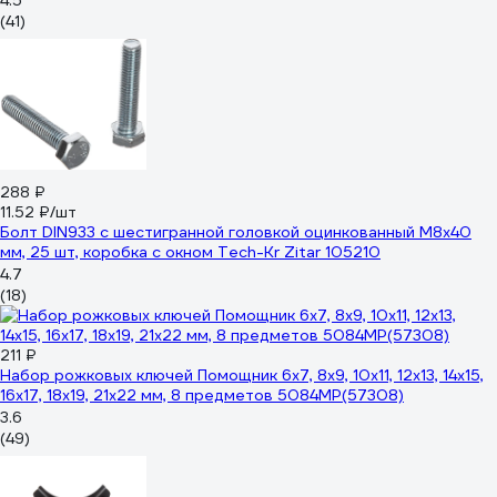
4.5
(41)
288 ₽
11.52 ₽/шт
Болт DIN933 с шестигранной головкой оцинкованный М8x40
мм, 25 шт, коробка с окном Tech-Kr Zitar 105210
4.7
(18)
211 ₽
Набор рожковых ключей Помощник 6x7, 8x9, 10x11, 12x13, 14x15,
16x17, 18x19, 21x22 мм, 8 предметов 5084MP(57308)
3.6
(49)