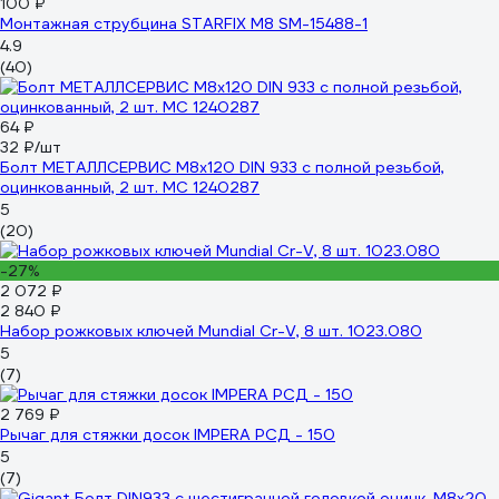
100 ₽
Монтажная струбцина STARFIX М8 SM-15488-1
4.9
(40)
64 ₽
32 ₽/шт
Болт МЕТАЛЛСЕРВИС M8x120 DIN 933 с полной резьбой,
оцинкованный, 2 шт. МС 1240287
5
(20)
-27%
2 072 ₽
2 840 ₽
Набор рожковых ключей Mundial Cr-V, 8 шт. 1023.080
5
(7)
2 769 ₽
Рычаг для стяжки досок IMPERA РСД - 150
5
(7)