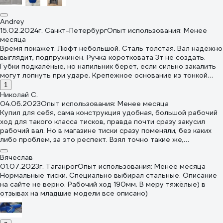
Andrey
15.02.2024
г. Санкт-Петербург
Опыт использования: Менее
месяца
Время покажет. Люфт небольшой. Сталь толстая. Вал надёжно
выглядит, подпружинен. Ручка коротковата 3т не создать.
Губки подкалёные, но напильник берёт, если сильно закалить
могут лопнуть при ударе. Крепежное основание из тонкой
сали 4-5 мм.
1
Николай С.
04.06.2023
Опыт использования: Менее месяца
Купил для себя, сама конструкция удобная, большой рабочий
ход для такого класса тисков, правда почти сразу закусил
рабочий вал. Но в магазине тиски сразу поменяли, без каких
либо проблем, за это респект. Взял точно такие же,
повторюсь удобство понравилось и сделаны нормально.
Может в ниж нет заявленных 3 тонны усилия, но руками такое
Вячеслав
усилие не создать. В целом нормально.
01.07.2023
г. Таганрог
Опыт использования: Менее месяца
Нормальные тиски. Специально выбирал стальные. Описание
на сайте не верно. Рабочий ход 190мм. В меру тяжёлые) в
отзывах на младшие модели все описано)