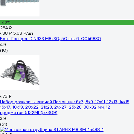
-42%
284 ₽
488 ₽
5.68 ₽/шт
Болт Госкреп DIN933 М8х30, 50 шт. 6-0046830
4.9
(10)
473 ₽
Набор рожковых ключей Помощник 6x7, 8x9, 10x11, 12x13, 14x15,
16x17, 18x19, 20x22, 21x23, 24x27, 25x28, 30x32 мм, 12
предметов 5122MP(57309)
3.9
(51)