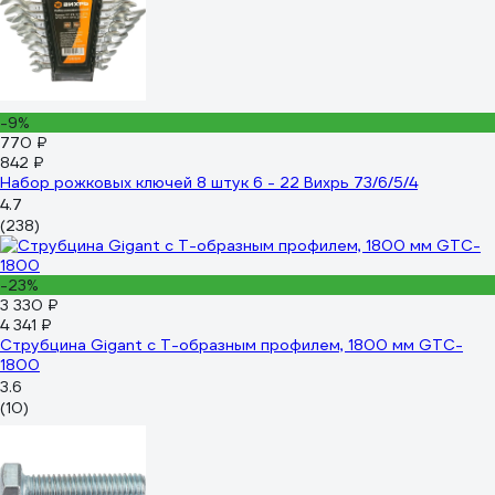
-9%
770 ₽
842 ₽
Набор рожковых ключей 8 штук 6 - 22 Вихрь 73/6/5/4
4.7
(238)
-23%
3 330 ₽
4 341 ₽
Струбцина Gigant с Т-образным профилем, 1800 мм GTC-
1800
3.6
(10)