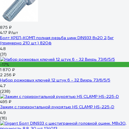
875 ₽
4.17 ₽/шт
Болт КРЕП-КОМП полная резьба цинк DIN933 8х20 2,5кг
(примерно 210 шт.) 820ф
4.8
(31)
-17%
1 870 ₽
2 256 ₽
Набор рожковых ключей 12 штук 6 - 32 Вихрь 73/6/5/5
4.7
(238)
495 ₽
Зажим с горизонтальной рукоятью HS CLAMP HS-225-D
4.9
(16)