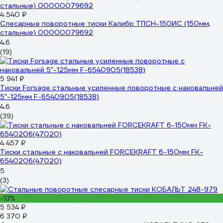
4 540 ₽
Слесарные поворотные тиски Калибр ТПСН-150ИС (150мм,
стальные) 00000079692
4.6
(19)
5 941 ₽
Тиски Forsage стальные усиленные поворотные с наковальней
5"-125мм F-6540905(18538)
4.6
(39)
4 457 ₽
Тиски стальные с наковальней FORCEKRAFT 6-150мм FK-
6540206(47020)
5
(3)
-13%
5 534 ₽
6 370 ₽