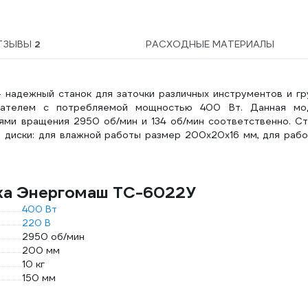
ПВС 3*2,5 30 м + IP-
44\220В
999000000001301
ТЗЫВЫ
2
РАСХОДНЫЕ МАТЕРИАЛЫ
надежный станок для заточки различных инструментов и гр
игателем с потребляемой мощностью 400 Вт. Данная мо
ями вращения 2950 об/мин и 134 об/мин соответственно. Ст
е диски: для влажной работы размер 200х20х16 мм, для раб
нка Энергомаш ТС-6022У
400 Вт
220 В
2950 об/мин
200 мм
10 кг
150 мм