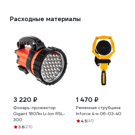
Расходные материалы
3 220 ₽
1 470 ₽
Фонарь-прожектор
Ременная струбцина
Gigant 180Лм Li-Ion RSL-
Inforce 4 м 06-03-40
300
4.5
(41)
3.6
(29)