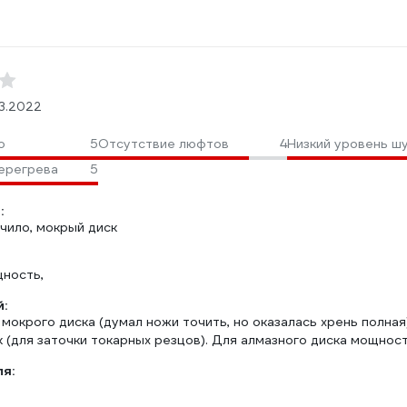
3.2022
о
5
Отсутствие люфтов
4
Низкий уровень ш
ерегрева
5
:
чило, мокрый диск
ность,
:
 мокрого диска (думал ножи точить, но оказалась хрень полная
 (для заточки токарных резцов). Для алмазного диска мощности
ля: