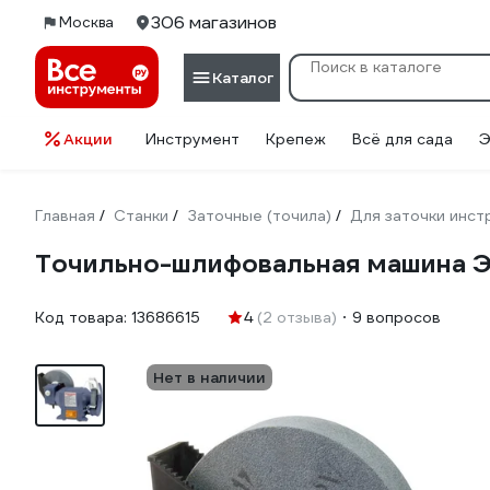
306 магазинов
Москва
Каталог
Акции
Инструмент
Крепеж
Всё для сада
Э
Главная
Станки
Заточные (точила)
Для заточки инст
/
/
/
Точильно-шлифовальная машина 
Код товара:
13686615
4
(2 отзыва)
9 вопросов
Нет в наличии