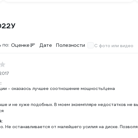
022У
 по:
Оценке
Дате
Полезности
С фото или видео
.2017
:
кции - оказаось лучшее соотношение мощность/цена
ше и не хуже подобных. В моем экземпляре недостатков не вы
ся
:
о. Не останавливается от малейшего усилия на диске. Позвол