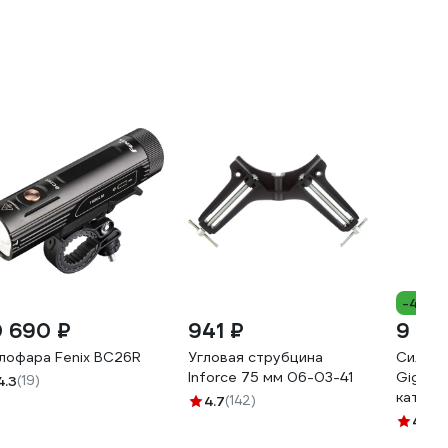
-4%
0 690 ₽
941 ₽
9 72
лофара Fenix BC26R
Угловая струбцина
Силово
Inforce 75 мм 06-03-41
Gigant
4.3
(19)
катушке
4.7
(142)
80080
4
(41)