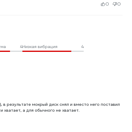
0
0
ума
4
Низкая вибрация
4
), в результате мокрый диск снял и вместо него поставил
 хватает, а для обычного не хватает.