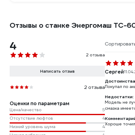
Отзывы о станке Энергомаш ТС-6
4
Сортировать
2 отзыва
Написать отзыв
Сергей
11.04
Достоинства
Покупал по а
2 отзыва
Недостатки:
Модель не луч
Оценки по параметрам
смазка имеет
Цена/качество
5
Отсутствие люфтов
4
Комментарий
Хороше точил
Низкий уровень шума
4