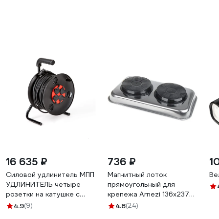
16 635 ₽
736 ₽
1
Силовой удлинитель МПП
Магнитный лоток
Ве
УДЛИНИТЕЛЬ четыре
прямоугольный для
розетки на катушке с
крепежа Arnezi 136x237
заземлением 30 метров
мм R7006014
4.9
(9)
4.8
(24)
+ IP-44\У1С-4-30 4 роз с\з