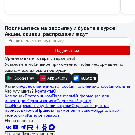
Подпишитесь
на рассылку
и будьте в курсе!
Акции, скидки, распродажи ждут!
Подписаться
Оригинальные товары с гарантией!
Установите мобильное приложение, чтобы информация по
заказам всегда была под рукой
Каталог
Адреса магазинов
Способы получения
Способы оплаты
Что улучшить?
Контакты
О
Компании
Поставщикам
Партнерам
Информация для
инвесторов
Организациям
Сервисный центр
ВсеИнструменты.ру
Наши закупки
Сервисные центры
производителей
Правила применения рекомендательных
технологий
Каталог товаров
Наши соцсети
Чат для бизнес-клиентов