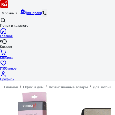
Для юрлиц
Москва
Поиск в каталоге
Главная
Каталог
Корзина
Избранное
Профиль
Главная
/
Офис и дом
/
Хозяйственные товары
/
Для заточки