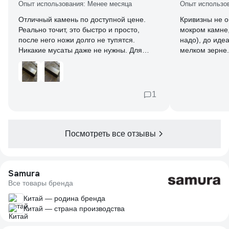
Опыт использования: Менее месяца
Опыт использо
Отличный камень по доступной цене.
Кривизны не о
Реально точит, это быстро и просто,
мокром камне, 
после него ножи долго не тупятся.
надо), до иде
Никакие мусаты даже не нужны. Для
мелком зерне.
идеальной кромки ещё купили брусок с
целом неплохо.
кожей и пасту гои N1. Предыдущий отзыв
не от камня).
Дмитрия очень странный, сейчас почти
цене. Более 2к
всё Китай, хоть бы написал, что не так.
отдавать не с
1
Меня даже задело, что хейтит хорошую
вещь, зря такие отзывы публикуют.
Посмотреть все отзывы
Samura
Все товары бренда
Китай — родина бренда
Китай — страна производства