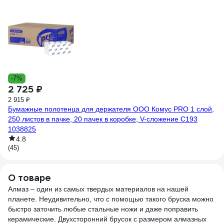
4
Но
ра
(8)
-7%
2 725 ₽
2 915 ₽
Бумажные полотенца для держателя ООО Комус PRO 1 слой,
250 листов в пачке, 20 пачек в коробке, V-сложение C193
1038825
4.8
(45)
О товаре
Алмаз – один из самых твердых материалов на нашей
планете. Неудивительно, что с помощью такого бруска можно
быстро заточить любые стальные ножи и даже поправить
керамические. Двухсторонний брусок с размером алмазных