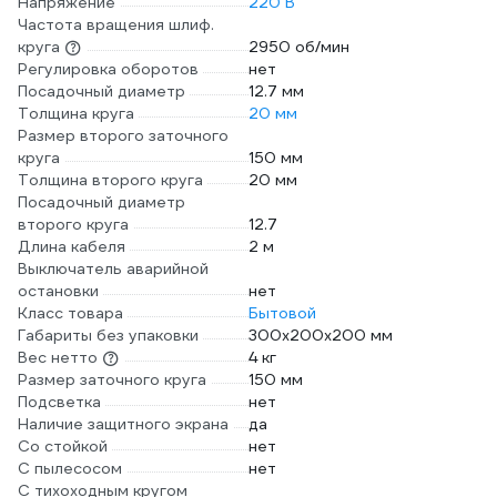
Напряжение
220 В
Частота вращения шлиф.
круга
2950 об/мин
Регулировка оборотов
нет
Посадочный диаметр
12.7 мм
Толщина круга
20 мм
Размер второго заточного
круга
150 мм
Толщина второго круга
20 мм
Посадочный диаметр
второго круга
12.7
Длина кабеля
2 м
Выключатель аварийной
остановки
нет
Класс товара
Бытовой
Габариты без упаковки
300x200x200 мм
Вес нетто
4 кг
Размер заточного круга
150 мм
Подсветка
нет
Наличие защитного экрана
да
Со стойкой
нет
С пылесосом
нет
С тихоходным кругом