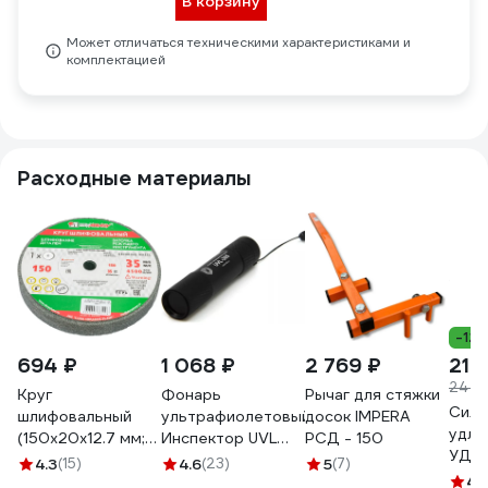
В корзину
Может отличаться техническими характеристиками и
комплектацией
Расходные материалы
-12
694 ₽
1 068 ₽
2 769 ₽
21 
24 6
Круг
Фонарь
Рычаг для стяжки
Сило
шлифовальный
ультрафиолетовый
досок IMPERA
удли
(150х20х12.7 мм;
Инспектор UVL
РСД - 150
УДЛ
63С; F60; K) Без
365
4.3
(15)
4.6
(23)
5
(7)
четы
бренда 73481
4.