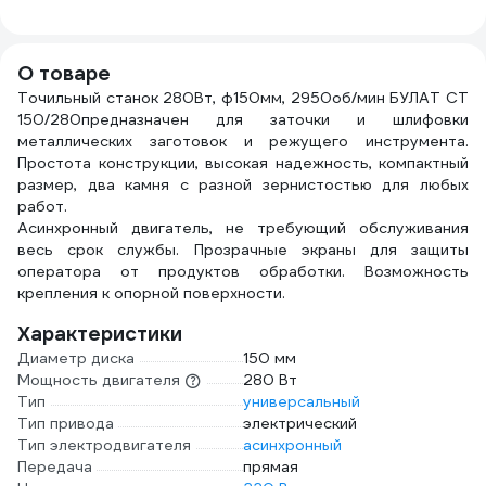
на к
зазе
метр
О товаре
44\У
Точильный станок 280Вт, ф150мм, 2950об/мин БУЛАТ СТ
с\з 
150/280предназначен для заточки и шлифовки
+ IP
металлических заготовок и режущего инструмента.
999
Простота конструкции, высокая надежность, компактный
размер, два камня с разной зернистостью для любых
работ.
Асинхронный двигатель, не требующий обслуживания
весь срок службы. Прозрачные экраны для защиты
оператора от продуктов обработки. Возможность
крепления к опорной поверхности.
Характеристики
Диаметр диска
150 мм
Мощность двигателя
280 Вт
Тип
универсальный
Тип привода
электрический
Тип электродвигателя
асинхронный
Передача
прямая