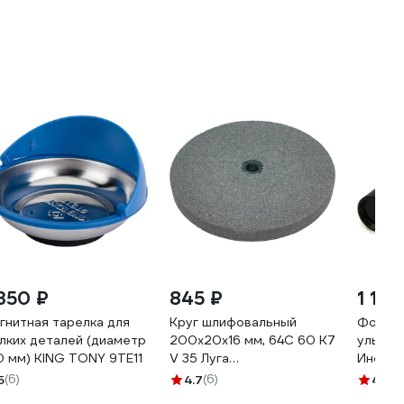
 350 ₽
845 ₽
1 175
гнитная тарелка для
Круг шлифовальный
Фонар
лких деталей (диаметр
200x20x16 мм, 64С 60 K7
ультра
0 мм) KING TONY 9TE11
V 35 Луга
Инспек
4603347506684
5
(6)
4.7
(6)
4.6
(2