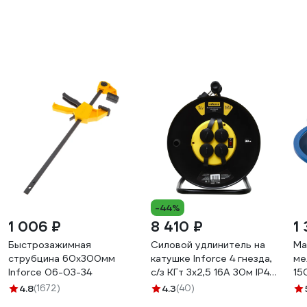
-44%
1 006 ₽
8 410 ₽
1
Быстрозажимная
Силовой удлинитель на
Ма
струбцина 60х300мм
катушке Inforce 4 гнезда,
ме
Inforce 06-03-34
с/з КГт 3х2,5 16A 30м IP44
15
GRANITE ZG 09-15-03
4.8
(1672)
4.3
(40)