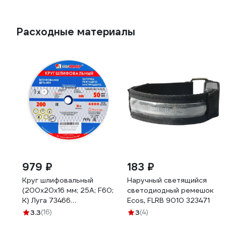
Расходные материалы
979 ₽
183 ₽
Круг шлифовальный
Наручный светящийся
(200х20х16 мм; 25А; F60;
светодиодный ремешок
K) Луга 73466
Ecos, FLRB 9010 323471
4603347061947
3.3
(16)
3
(4)