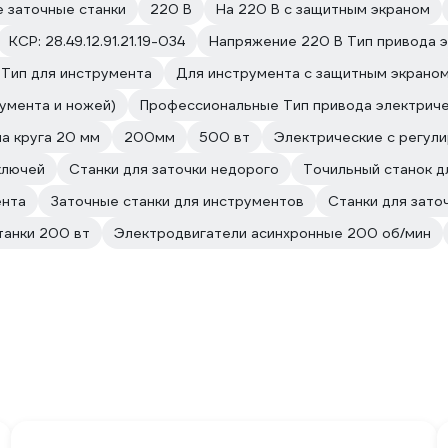
 заточные станки
220 В
На 220 В с защитным экраном
КСР: 28.49.12.91.21.19-034
Напряжение 220 В Тип привода 
 Тип для инструмента
Для инструмента с защитным экрано
умента и ножей)
Профессиональные Тип привода электрич
а круга 20 мм
200мм
500 вт
Электрические с регул
ключей
Станки для заточки недорого
Точильный станок д
ента
Заточные станки для инструментов
Станки для зато
танки 200 вт
Электродвигатели асинхронные 200 об/мин