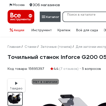
306 магазинов
Москва
Каталог
Акции
Инструмент
Крепеж
Всё для сада
Э
Главная
Станки
Заточные (точила)
Для заточки инст
/
/
/
Точильный станок Inforce G200 0
Код товара:
15695397
4.4
(7 отзывов)
5 вопросов
Нет в наличии
1 видео