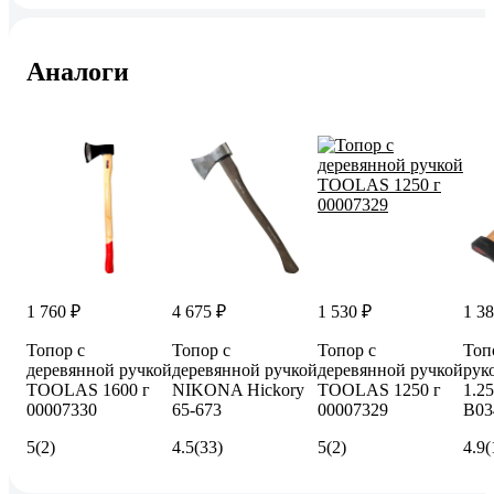
Аналоги
1 760 ₽
4 675 ₽
1 530 ₽
1 38
Топор с
Топор с
Топор с
Топ
деревянной ручкой
деревянной ручкой
деревянной ручкой
рук
TOOLAS 1600 г
NIKONA Hickory
TOOLAS 1250 г
1.25
00007330
65-673
00007329
B03
5
(2)
4.5
(33)
5
(2)
4.9
(