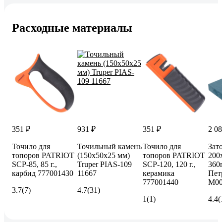
Расходные материалы
351 ₽
931 ₽
351 ₽
2 08
Точило для
Точильный камень
Точило для
Зат
топоров PATRIOT
(150х50х25 мм)
топоров PATRIOT
200
SCP-85, 85 г.,
Truper PIAS-109
SCP-120, 120 г.,
360
карбид 777001430
11667
керамика
Пет
777001440
М00
3.7
(7)
4.7
(31)
1
(1)
4.4
(