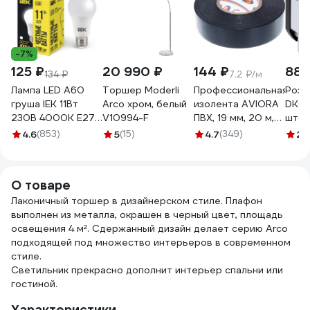
-7%
125 ₽
20 990 ₽
144 ₽
888
134 ₽
7.2 ₽/м
Лампа LED A60
Торшер Moderli
Профессиональная
Розе
груша IEK 11Вт
Arco хром, белый
изолента AVIORA
DKC 
230В 4000К E27
V10994-F
ПВХ, 19 мм, 20 м,
штор
LLE-A60-11-230-
черная 305-030
2 мод
4.6
(853)
5
(15)
4.7
(349)
2.
40-E27
белы
О товаре
Лаконичный торшер в дизайнерском стиле. Плафон
выполнен из металла, окрашен в черный цвет, площадь
освещения 4 м². Сдержанный дизайн делает серию Arco
подходящей под множество интерьеров в современном
стиле.
Светильник прекрасно дополнит интерьер спальни или
гостиной.
Характеристики