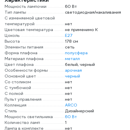
Мощность лампочки
60 Вт
Тип лампы
светодиодная/накаливания
С изменяемой цветовой
температурой
нет
Цветовая температура
не применимо К
Цоколь
E27
Высота
178 см
Элементы питания
сеть
Форма плафона
полусфера
Материал плафона
металл
Цвет плафона
белый, черный
Особенности формы
арочная
Основной цвет
черный
Со столиком
нет
С тумбочкой
нет
С полкой
нет
Пульт управления
нет
Коллекция
ARCO
Стиль
Дизайнерский
Мощность светильника
60 Вт
Количество ламп
1
Лампа в комплекте
нет