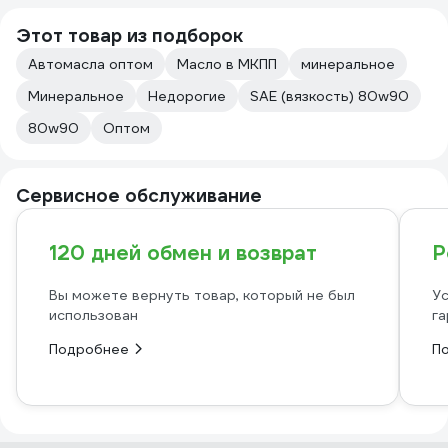
Этот товар из подборок
Автомасла оптом
Масло в МКПП
минеральное
Минеральное
Недорогие
SAE (вязкость) 80w90
80w90
Оптом
Сервисное обслуживание
120 дней обмен и возврат
Р
Вы можете вернуть товар, который не был
Ус
использован
га
Подробнее
П