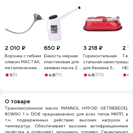
2 010 ₽
650 ₽
3 218 ₽
2 7
Воронка с гибким
Емкость мерная
Горизонтальная
Техн
сливом МАСТАК,
пластиковая для
стальная канистра
ацет
металлическая
заливки масла 2 л
для бензина 5
НЕФ
135-00007
ROCKFORCE RF-
литров
АТ1
5
(5)
4.8
(10)
4.8
(373)
4.
887C002(17040)
AUTOPROFI KAN-
500 5L
О товаре
Трансмиссионное масло MANNOL HYPOID GETRIEBEOEL
80W90 1 л 1308 предназначено для всех типов МКПП, в
т.ч. подверженных действию высоких нагрузок и
температур. Обеспечивает высокие антифрикционные
свойства и позволяет экономить топливо. Гарантирует