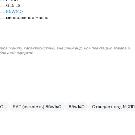
GL5 LS
85W140
минеральное масло
лера менять характеристики, внешний вид, комплектацию товара и
убличной офертой
OL
SAE (вязкость) 85w140
85w140
Стандарт под МКПП 