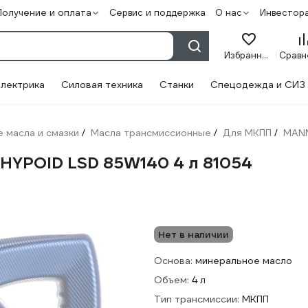
Получение и оплата
Сервис и поддержка
О нас
Инвестор
Избранное
лектрика
Силовая техника
Станки
Спецодежда и СИЗ
 масла и смазки
Масла трансмиссионные
Для МКПП
MAN
/
/
/
HYPOID LSD 85W140 4 л 81054
Нет в наличии
Основа:
минеральное масло
Объем:
4 л
Тип трансмиссии:
МКПП