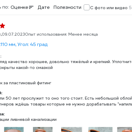
 по:
Оценке
Дате
Полезности
5
С фото или видео
.
09.07.2023
Опыт использования: Менее месяца
110 мм, Угол: 45 град
:
гляд качество хорошее, довольно тяжёлый и крепкий. Уплотнит
покрыты какой-то смазкой
1к за пластиковый фитинг
:
и 50 лет прослужит то оно того стоит. Есть небольшой облой 
тнеров ждёшь товары которые не нужно дорабатывать "напил
ля:
ации ливневой канализации