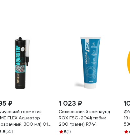
95 ₽
1 023 ₽
109 
учуковый герметик
Силиконовый компаунд
ФУМ ле
ME FLEX Aquastop
ROX FSG-2041(тюбик
19 мм х
розрачный; 300 мл) 01-
200 грамм) R744
53075
2-009
3.8
(55)
5
(1)
4.8
(2