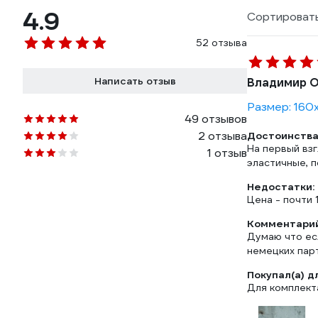
4.9
Сортировать
52 отзыва
Написать отзыв
Владимир О
Размер: 160х
49 отзывов
2 отзыва
Достоинства
На первый вз
1 отзыв
эластичные, 
Недостатки:
Цена - почти 
Комментарий
Думаю что есл
немецких пар
Покупал(а) д
Для комплект