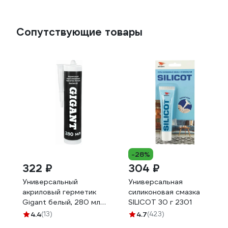
Сопутствующие товары
-28%
322 ₽
304 ₽
Универсальный
Универсальная
акриловый герметик
силиконовая смазка
Gigant белый, 280 мл
SILICOT 30 г 2301
GAGW-03
4.4
(13)
4.7
(423)