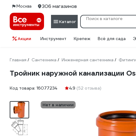
306 магазинов
Москва
Каталог
Акции
Инструмент
Крепеж
Всё для сада
Э
Главная
Сантехника
Инженерная сантехника
Фитинг
/
/
/
Тройник наружной канализации Os
Код товара:
16077234
4.9
(52 отзыва)
Нет в наличии