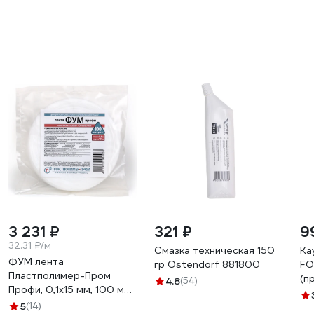
3 231 ₽
321 ₽
9
32.31 ₽/м
Смазка техническая 150
Ка
ФУМ лента
гр Ostendorf 881800
FO
Пластполимер-Пром
(п
4.8
(54)
Профи, 0,1х15 мм, 100 м
4-
ЗВ-00001594
5
(14)