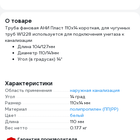
мл) 01-4-2-009
MB4090700210
О товаре
Труба фановая АНИ Пласт 110х14 короткая, для чугунных
труб W1228 используется для подключения унитаза к
канализации
Длина 104/127мм
Диаметр 110/141мм
Угол (в градусах) 14°
Характеристики
Область применения
наружная канализация
Угол
14 град
Размер
110х14 мм
Материал
полипропилен (ПП|PP)
Цвет
белый
Длина
110 мм
Вес нетто
0.177 кг
Гарантия производителя