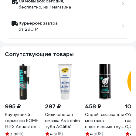
Самовывоз:
сегодня,
бесплатно
, из 1 магазина
Курьером:
завтра,
от 290 ₽
Сопутствующие товары
995 ₽
297 ₽
458 ₽
109
Каучуковый
Силиконовая
Спрей-смазка для
ФУМ 
герметик FOME
смазка Astrohim
монтажа
газа 
FLEX Aquastop
туба AC4641
пластиковых труб
0,25 
(прозрачный; 300
ПВХ Mr.Bond 907
530
3.8
(55)
4.6
(18)
4.9
(18)
4.