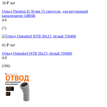
39 ₽
/шт
Отвод Flextron D 50 мм 15 градусов, для внутренней
канализации 148046
4.6
(7)
61 ₽
/шт
Отвод Ostendorf НТВ 50x15, белый 559400
4.8
(166)