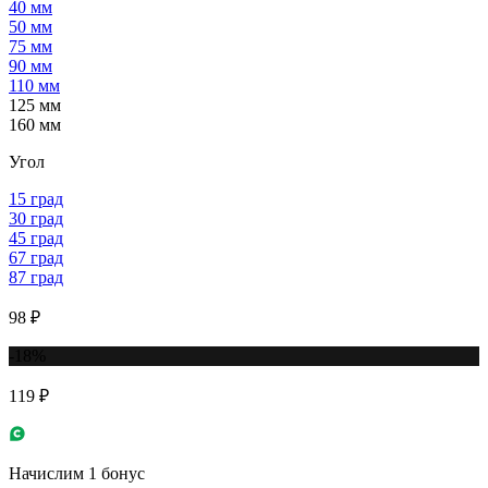
40 мм
50 мм
75 мм
90 мм
110 мм
125 мм
160 мм
Угол
15 град
30 град
45 град
67 град
87 град
98 ₽
-18%
119 ₽
Начислим 1 бонус