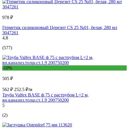
978 ₽
Герметик силиконовый Церезит CS 25 №01, белая, 280 мл
3047261
4.8
(577)
-10%
505 ₽
562 ₽
252.5 ₽/м
Труба Valfex BASE ф 75 с раструбом L=2 м,
вн.канализ.толщ.ст.1.9 200750200
5
(2)