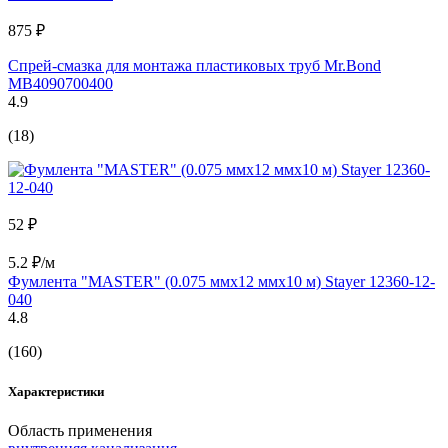
875 ₽
Спрей-смазка для монтажа пластиковых труб Mr.Bond
MB4090700400
4.9
(18)
52 ₽
5.2 ₽/м
Фумлента "MASTER" (0.075 ммх12 ммх10 м) Stayer 12360-12-
040
4.8
(160)
Характеристики
Область применения