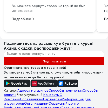
Вы можете вернуть товар, который не был
Ус
использован
га
Подробнее
П
Подпишитесь
на рассылку
и будьте в курсе!
Акции, скидки, распродажи ждут!
Подписаться
Оригинальные товары с гарантией!
Установите мобильное приложение, чтобы информация
по заказам всегда была под рукой
Каталог
Адреса магазинов
Способы получения
Способы
оплаты
Что улучшить?
Контакты
О
Компании
Поставщикам
Партнерам
Информация для
инвесторов
Организациям
Сервисный центр
ВсеИнструменты.ру
Наши закупки
Сервисные центры