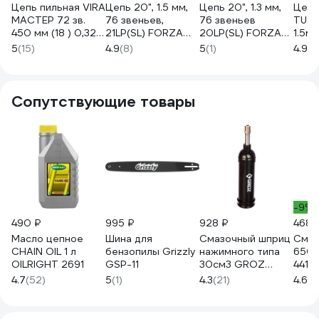
Цепь пильная VIRA
Цепь 20", 1.5 мм,
Цепь 20", 1.3 мм,
Цепь
МАСТЕР 72 зв.
76 звеньев,
76 звеньев
TUSC
450 мм (18 ) 0,325
21LP(SL) FORZA
20LP(SL) FORZA
1.5м
1.3 L72-0,325-1.3
FZ01.07.12.001
FZ01.07.10.003
1042
5
(15)
4.9
(8)
5
(1)
4.9
(1
594972
БЛИСТЕР
БЛИСТЕР
Сопутствующие товары
-9%
490 ₽
995 ₽
928 ₽
468 
Масло цепное
Шина для
Смазочный шприц
Смаз
CHAIN OIL 1 л
бензопилы Grizzly
нажимного типа
650 
OILRIGHT 2691
GSP-11
30см3 GROZ
4410
GR43100 - G6P
4.7
(52)
5
(1)
4.3
(21)
4.6
(2