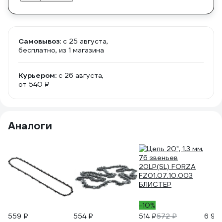
Самовывоз:
c 25 августа,
бесплатно
, из 1 магазина
Курьером:
c 26 августа,
от 540 ₽
Аналоги
-10%
559 ₽
554 ₽
514 ₽
572 ₽
6 99