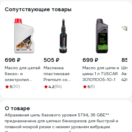
Сопутствующие товары
696 ₽
505 ₽
699 ₽
856
Масло для цепей
Масленка
Масло для цепи и
Шпри
бензо- и
пластиковая
шины 1 л TUSCAR
Авто
электропил
Premium со
301011005-10-1
4201
минеральное
смазкой Champion
5
(30)
4.2
(64)
5
(6)
канистра 1 л
C1104
ВМПАВТО 9207
О товаре
Абразивная цепь базового уровня STIHL 36 GBE**
предназначена для цепных бензорезов для быстрой и
плавной мокрой резки с низким уровнем вибрации.