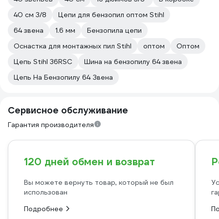
40 см 3/8
Цепи для бензопил оптом Stihl
64 звена
1.6 мм
Бензопила цепи
Оснастка для монтажных пил Stihl
оптом
Оптом
Цепь Stihl 36RSC
Шина на бензопилу 64 звена
Цепь На Бензопилу 64 Звена
Сервисное обслуживание
Гарантия производителя
120 дней обмен и возврат
Р
Вы можете вернуть товар, который не был
Ус
использован
га
Подробнее
П