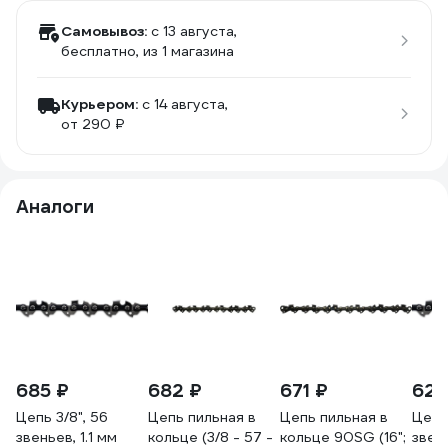
Самовывоз:
c 13 августа,
бесплатно
, из 1 магазина
Курьером:
c 14 августа,
от 290 ₽
Аналоги
685 ₽
682 ₽
671 ₽
622
Цепь 3/8", 56
Цепь пильная в
Цепь пильная в
Цепь
звеньев, 1.1 мм
кольце (3/8 - 57 -
кольце 90SG (16";
звень