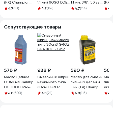
(PX) Champion
1,1 мм) 90SG DDE
1.1 мм; 3/8"; 56 зв.)
(PX)
A043-PX-56E
249-280
DDE 249-273
A043
4.7
(19)
4.7
(114)
4.7
(114)
4.
Сопутствующие товары
576 ₽
928 ₽
590 ₽
505
Масло цепное
Смазочный шприц
Масло для смазки
Масл
0.946 мл Калибр
нажимного типа
пильных цепей и
плас
00000032414
30см3 GROZ
шин (1 л) Champion
Prem
GR43100 - G6P
952824
смаз
4.8
(603)
4.3
(21)
4.8
(115)
4.
C110