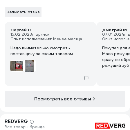
Написать отзыв
Сергей С.
Дмитрий М.
15.02.2023
г. Брянск
07.01.2024
г. 
Опыт использования: Менее месяца
Опыт использ
Надо внимательно смотреть
Покупал для 
поставщику за своим товаром
Мало режущих
сразу не обр
режущий зуб 
звено без зуб
режущим в др
Получается р
меньше. А по
почти в три 
Посмотреть все отзывы
бензиновой, 
скачет по бр
REDVERG
Все товары бренда