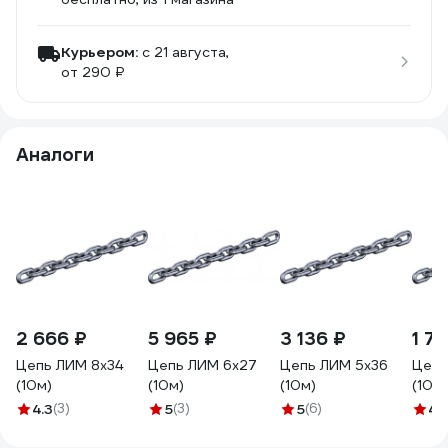
Курьером:
c 21 августа,
от 290 ₽
Аналоги
2 666 ₽
5 965 ₽
3 136 ₽
1 7
Цепь ЛИМ 8х34
Цепь ЛИМ 6х27
Цепь ЛИМ 5х36
Цепь
(10м)
(10м)
(10м)
(10м)
4.3
(3)
5
(3)
5
(6)
4.