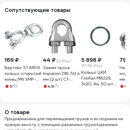
Сопутствующие товары
169 ₽
44 ₽
5 898 ₽
799
22 ₽/шт
117.96 ₽/шт
Вертлюг STARFIX
Зажим троса
Нер
Кольцо ЦКИ
кольцо-открытый
Insparion DIN 741 4
коуш
Глобал M8229,
конец М6 SMP-
мм (2 шт) С1-
мм a
3x20, A4, 50 шт.
20850-1
00001993
шт. в
5
(9)
4.9
(7)
4.
72477
907
О товаре
Предназначена для перемещения грузов и их подъема на
нужную высоту с помощью различных грузоподъемных