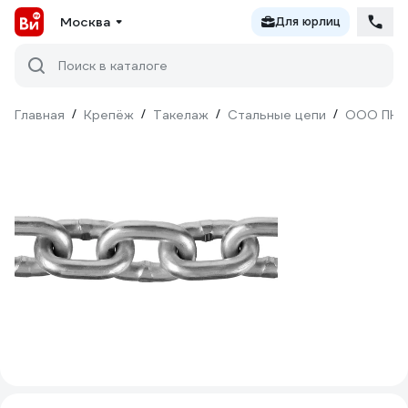
Москва
Для юрлиц
Поиск в каталоге
Главная
/
Крепёж
/
Такелаж
/
Стальные цепи
/
ООО ПКФ