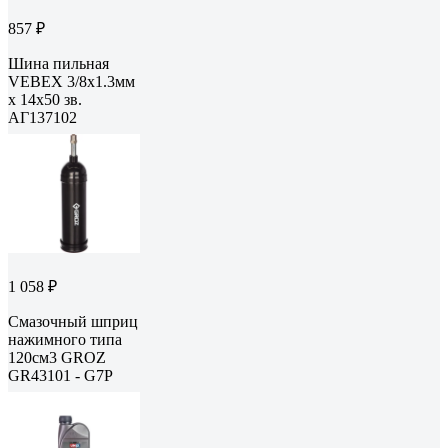
857 ₽
Шина пильная
VEBEX 3/8x1.3мм
х 14x50 зв.
АГ137102
1 058 ₽
Смазочный шприц
нажимного типа
120см3 GROZ
GR43101 - G7P