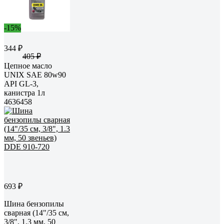
-15%
344 ₽
405 ₽
Цепное масло
UNIX SAE 80w90
API GL-3,
канистра 1л
4636458
693 ₽
Шина бензопилы
сварная (14"/35 см,
3/8", 1.3 мм, 50