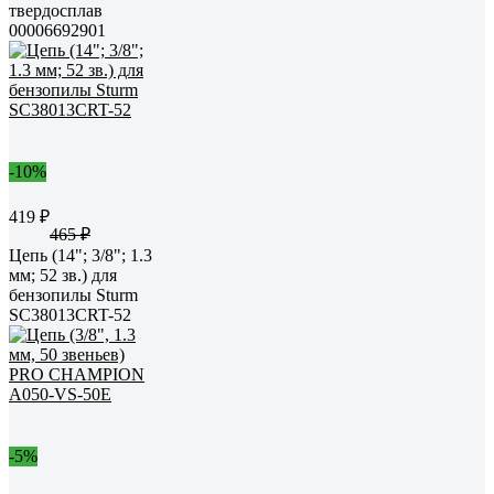
твердосплав
00006692901
-10%
419 ₽
465 ₽
Цепь (14"; 3/8"; 1.3
мм; 52 зв.) для
бензопилы Sturm
SC38013CRT-52
-5%