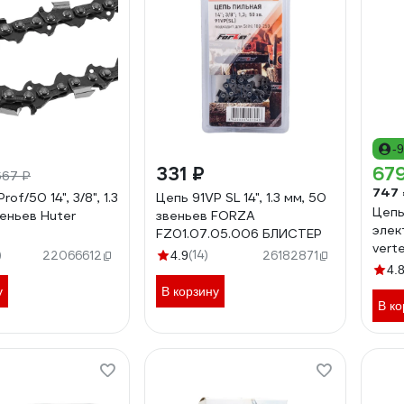
-
331 ₽
67
667 ₽
747 
of/50 14", 3/8", 1.3
Цепь 91VP SL 14", 1.3 мм, 50
Цепь
веньев Huter
звеньев FORZA
элек
FZ01.07.05.006 БЛИСТЕР
vert
)
(14)
22066612
4.9
26182871
4.
у
В корзину
В ко