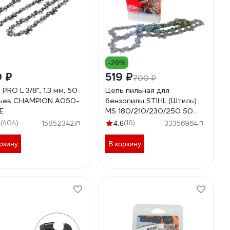
-26%
0 ₽
519 ₽
700 ₽
PRO L 3/8", 1.3 мм, 50
Цепь пильная для
ьев CHAMPION A050-
бензопилы STIHL (Штиль)
E
MS 180/210/230/250 50
звеньев (чизельный супер
(404)
(16)
8
15852342
4.6
33356964
зуб долото), паз 1.3 мм, шаг
3/8, шина 14" Unipro 16700-
рзину
В корзину
50