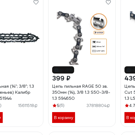
до -9%
д
399 ₽
43
ая (14"; 3/8"; 1.3
Цепь пильная RAGE 50 зв.
Цепь
веньев) Калибр
350мм (14), 3/8 1.3 S50-3/8-
Cut 5
1944
1.3 594650
1.3 
)
(6)
15611518
5
37818804
4.
у
В корзину
В ко