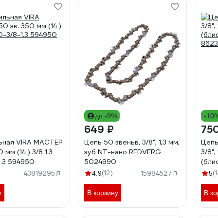
до -9%
-10
649 ₽
75
ьная VIRA МАСТЕР
Цепь 50 звеньв, 3/8", 1,3 мм,
Цепь
 мм (14 ) 3/8 1.3
зуб NT-нано REDVERG
3/8",
1.3 594950
5024990
(бли
8623
(12)
(1
43819295
4.9
15984527
5
у
В корзину
В ко