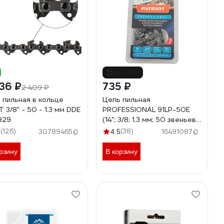
до -19%
36 ₽
735 ₽
2 409 ₽
 пильная в кольце
Цепь пильная
 3/8" - 50 - 1.3 мм DDE
PROFESSIONAL 91LP-50E
929
(14"; 3/8; 1.3 мм; 50 звеньев)
для Stihl 180; 210; 230; 250
(126)
(38)
9
30789465
4.5
16491087
PATRIOT 862321030
рзину
В корзину