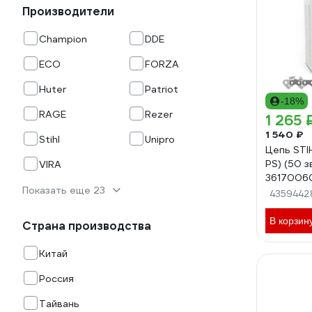
Производители
Champion
DDE
ECO
FORZA
Huter
Patriot
-18%
RAGE
Rezer
1 265 
1 540 ₽
Stihl
Unipro
Цепь STIH
PS) (50 зв
VIRA
3617006
Показать еще 23
4359442
В корзин
Страна производства
Китай
Россия
Тайвань