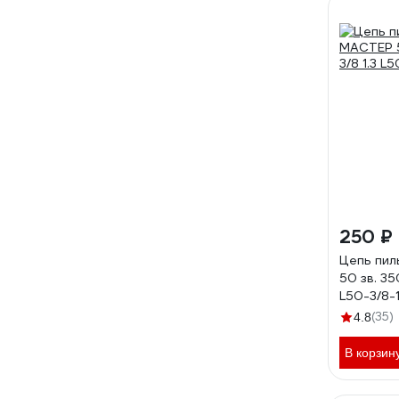
250 ₽
Цепь пил
50 зв. 350
L50-3/8-
(35)
4.8
В корзин