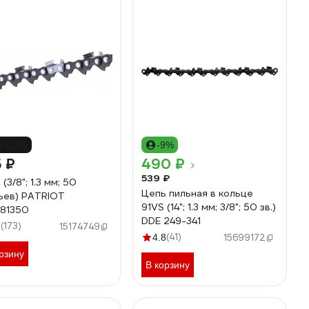
о -23%
-9%
 ₽
490 ₽
539 ₽
(3/8"; 1.3 мм; 50
Цепь пильная в кольце
ьев) PATRIOT
91VS (14"; 1.3 мм; 3/8"; 50 зв.)
81350
DDE 249-341
(173)
2
15174749
(41)
4.8
15699172
рзину
В корзину