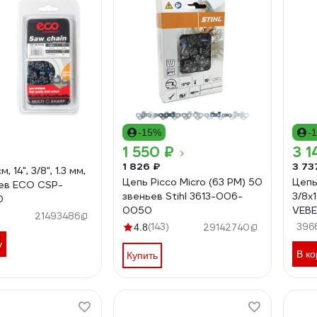
-15%
-
1 550 ₽
3 1
1 826 ₽
3 73
, 14", 3/8", 1.3 мм,
Цепь Picco Micro (63 PM) 50
Цепь
ев ECO CSP-
звеньев Stihl 3613-006-
3/8x
0
0050
VEBE
21493486
(143)
396
4.8
29142740
у
В ко
Купить