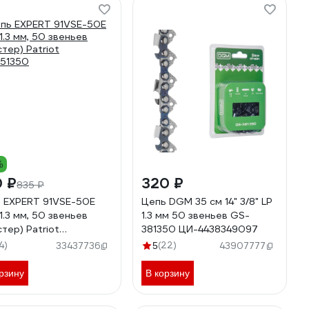
%
0 ₽
320 ₽
835 ₽
 EXPERT 91VSE-50E
Цепь DGM 35 см 14" 3/8" LP
 1.3 мм, 50 звеньев
1.3 мм 50 звеньев GS-
стер) Patriot
381350 ЦИ-4438349097
51350
4)
(22)
33437736
5
43907777
рзину
В корзину