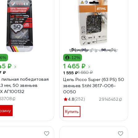
16%
-12%
45 ₽
1 465 ₽
7 ₽
1 555 ₽
1 660 ₽
 пильная победитовая
Цепь Picco Super (63 PS) 50
1.3 мм, 50 звеньев
звеньев Stihl 3617-006-
X АГ100132
0050
63708
(252)
4.8
29145452
рзину
Купить