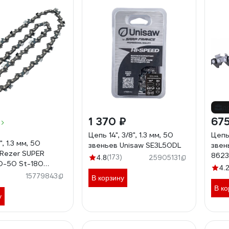
д
1 370 ₽
675
Цепь 14", 3/8", 1.3 мм, 50
Цепь 
, 1.3 мм, 50
звеньев Unisaw SE3L50DL
звен
 Rezer SUPER
8623
(173)
4.8
25905131
O-50 St-180
4.
00025
15779843
В корзину
В ко
у