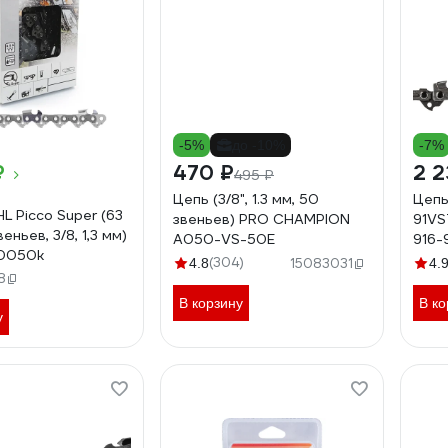
-5%
до -10%
-7%
₽
470 ₽
2 2
495 ₽
Цепь (3/8", 1.3 мм, 50
Цепь
L Picco Super (63
звеньев) PRO CHAMPION
91VST
еньев, 3/8, 1,3 мм)
A050-VS-50E
916-
0050k
(304)
4.8
15083031
4.
8
В корзину
В ко
у