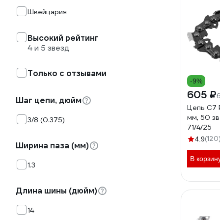
Швейцария
Высокий рейтинг
4 и 5 звезд
Только с отзывами
-9%
605 ₽
Шаг цепи, дюйм
Цепь С7 Pr
мм, 50 з
3/8 (0.375)
71/4/25
(120
4.9
Ширина паза (мм)
В корзин
1.3
Длина шины (дюйм)
14