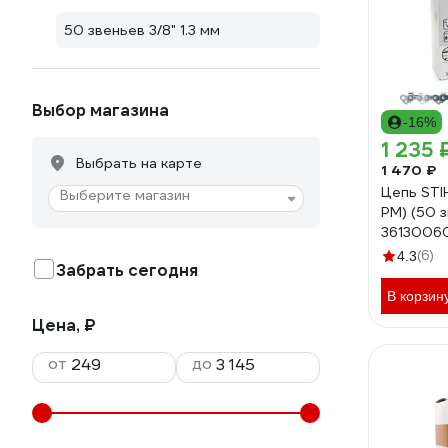
50 звеньев 3/8" 1.3 мм
Выбор магазина
-16%
1 235 
Выбрать на карте
1 470 ₽
Цепь STIH
Выберите магазин
PM) (50 з
3613006
(6)
4.3
Забрать сегодня
В корзин
Цена, ₽
от
до