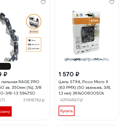
о -7%
9 ₽
1 570 ₽
 пильная RAGE PRO
Цепь STIHL Picco Micro X
0 зв. 350мм (14), 3/8
(63 PMX) (50 звеньев, 3/8,
L50-3/8-1.3 594750
1,3 мм) 36140060050k
(7)
43594620
7
37818762
Купить
рзину