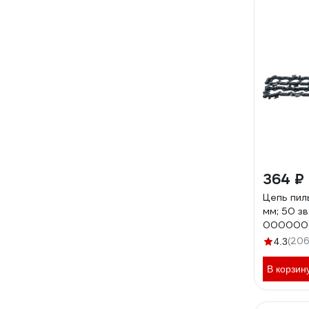
364 ₽
Цепь пильн
мм; 50 з
0000005
(206
4.3
В корзин