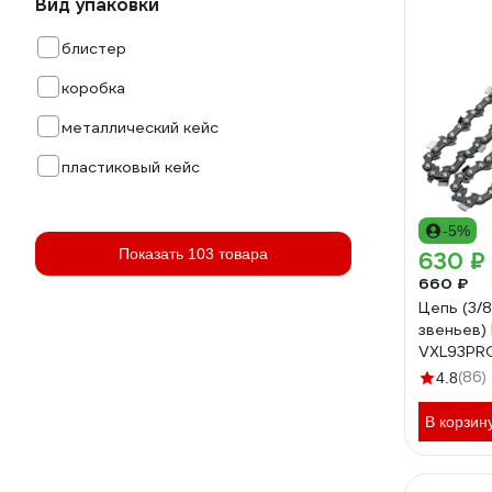
Вид упаковки
блистер
коробка
металлический кейс
пластиковый кейс
-5%
Показать 103 товара
630 ₽
660 ₽
Цепь (3/8"
звеньев)
VXL93PR
03.025.
(86)
4.8
В корзин