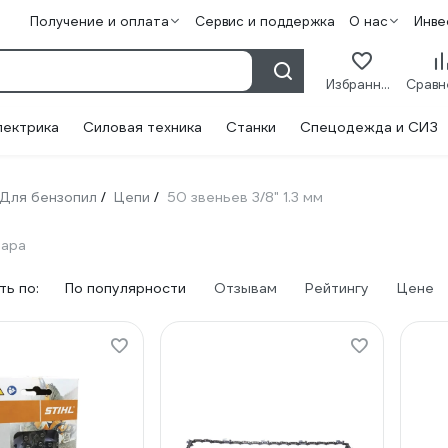
Получение и оплата
Сервис и поддержка
О нас
Инве
Избранное
лектрика
Силовая техника
Станки
Спецодежда и СИЗ
Для бензопил
Цепи
50 звеньев 3/8" 1.3 мм
/
/
вара
ь по:
По популярности
Отзывам
Рейтингу
Цене