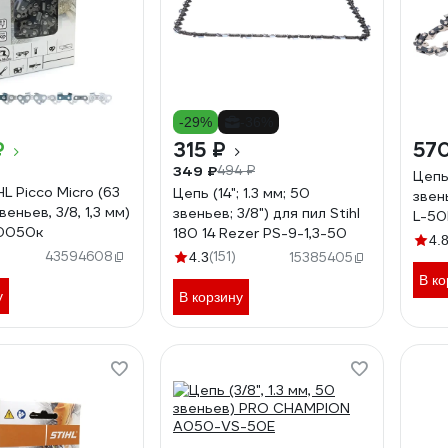
-29%
-36%
₽
315 ₽
57
349 ₽
494 ₽
Цепь 
L Picco Micro (63
Цепь (14"; 1.3 мм; 50
звен
веньев, 3/8, 1,3 мм)
звеньев; 3/8") для пил Stihl
L-50
0050к
180 14 Rezer PS-9-1,3-50
4.
43594608
(151)
4.3
15385405
В ко
у
В корзину