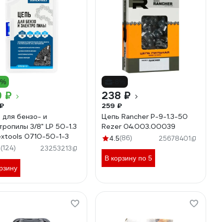
9%
-8%
9 ₽
238 ₽
₽
259 ₽
 для бензо- и
Цепь Rancher P-9-1.3-50
тропилы 3/8" LP 50-1.3
Rezer 04.003.00039
extools 0710-50-1-3
(86)
4.5
25678401
(124)
8
23253213
В корзину по 5
рзину