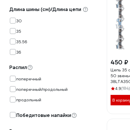
Длина шины (см)/Длина цепи
30
35
35.56
36
450 ₽
Распил
Цепь 35 см
50 звень
поперечный
38LTA35
(184)
4.9
поперечный/продольный
продольный
В корзин
Победитовые напайки