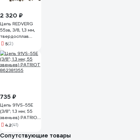
2 320 ₽
Цепь REDVERG
55зв, 3/8, 1,3 мм,
твердосплав
00006692903
5
(2)
735 ₽
Цепь 91VS-55E
(3/8"; 1.3 мм; 55
звеньев) PATRIOT
862381355
4.2
(41)
Сопутствующие товары