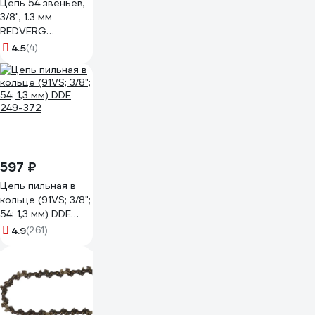
Цепь 54 звеньев,
3/8", 1.3 мм
REDVERG
00006691182
4.5
(4)
597 ₽
Цепь пильная в
кольце (91VS; 3/8";
54; 1,3 мм) DDE
249-372
4.9
(261)