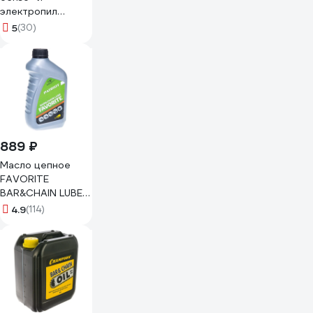
электропил
минеральное
5
(30)
канистра 1 л
ВМПАВТО 9207
889 ₽
Масло цепное
FAVORITE
BAR&CHAIN LUBE
(0.946 л) PATRIOT
4.9
(114)
850030601