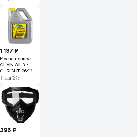
пищевым
допуском (5л)
100706 101807
1 137 ₽
Масло цепное
CHAIN OIL 3 л
OILRIGHT 2692
4.8
(27)
296 ₽