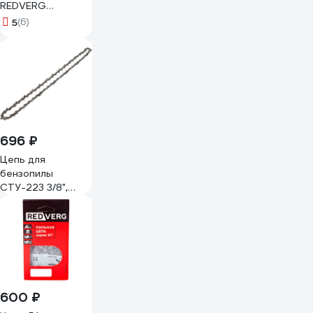
REDVERG
5024985
5
(6)
696 ₽
Цепь для
бензопилы
СТУ-223 3/8",
1Р-050-54 Strong
сту-22305054
600 ₽