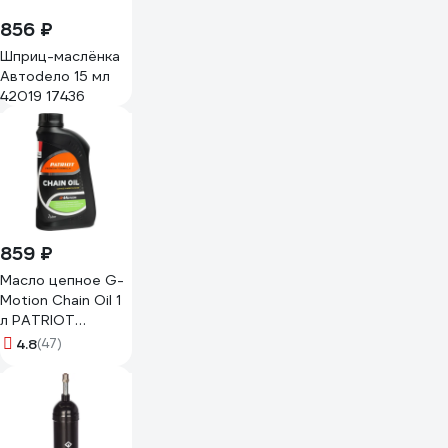
856 ₽
Шприц-маслёнка
Автоdело 15 мл
42019 17436
859 ₽
Масло цепное G-
Motion Chain Oil 1
л PATRIOT
850030700
4.8
(47)