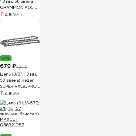
1.3 мм, 56 звена
CHAMPION A050-
L-56E
4.8
(404)
-7%
679 ₽
734 ₽
Цепь (3/8", 1.3 мм,
57 звена) Rezer
SUPER VXL93PRO-
57 03.025.00029
4.8
(86)