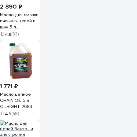
2 890 ₽
Масло для смазки
пильных цепей и
шин 5 л
CHAMPION
4.9
(33)
952828
1 771 ₽
Масло цепное
CHAIN OIL 5 л
OILRIGHT 2693
4.9
(49)