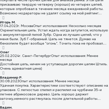
покупал в числе прочих цепей для анализа рынка. этой цепи
присваиваю твердую четверку (хорошо) из четырех цепей,
которые опробовал в течение месяца ежедневной работы.
Возможно модераторы не удалят ссылку на мой рейтинг:
https://www.youtube.com/watch?v=9e-EayM-88A все цепи
были куплены во ВсеИнструменты.
Игорь М.
17.04.2023
г. Москва
Опыт использования: Несколько месяцев
Охренительная цепь. Устал ждать когда затупится, использую
с аккумуляторной пилой Зубр. Одна из лучших цепей, что у
меня были. Зуб Г-образный. Цепь не тянется. Думаю на
бензопиле будет вообще "огонь". Точить пока не пробовал.
Зуб длинный, а не короткий, как на эконом-вариантах.
Олег
25.02.2024
г. Санкт-Петербург
Опыт использования: Менее
месяца
Достойная цепь, ничем не уступающая дорогим цепям Штиль.
Очень адекватная цена)
Владимир Р.
30.08.2023
Опыт использования: Менее месяца
Удачная покупка. Характеристики соответствуют описанию на
упаковке. С легкостью спилил и распилил на чурбачки 35-и
летнее абрикосовое дерево. Цепь хорошо держит
заточку,немного растянулась после длительной работы.
Покупкой доволен.
Вадим.