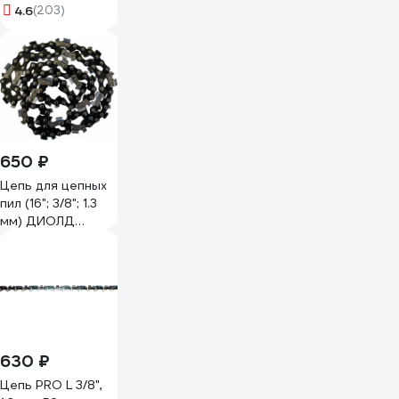
VS-60E
4.6
(203)
650 ₽
Цепь для цепных
пил (16"; 3/8"; 1.3
мм) ДИОЛД
90060004
630 ₽
Цепь PRO L 3/8",