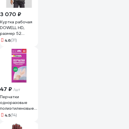
3 070 ₽
Куртка рабочая
DOWELL HD,
размер 52
D81210-L
4.6
(31)
47 ₽
/шт
Перчатки
одноразовые
полиэтиленовые
PATERRA, 50 шт,
4.5
(14)
размер М 402-
037