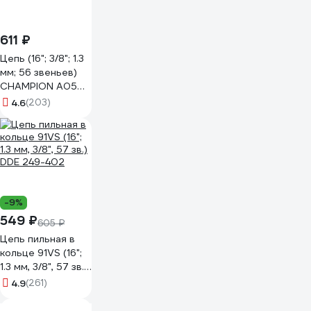
611 ₽
Цепь (16"; 3/8"; 1.3
мм; 56 звеньев)
CHAMPION A050-
VS-56E
4.6
(203)
-9%
549 ₽
605 ₽
Цепь пильная в
кольце 91VS (16";
1.3 мм, 3/8", 57 зв.)
DDE 249-402
4.9
(261)