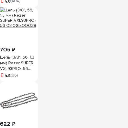
L-55E
4.8
(404)
705 ₽
Цепь (3/8", 56, 1.3
мм) Rezer SUPER
VXL93PRO-56
03.025.00028
4.8
(86)
622 ₽