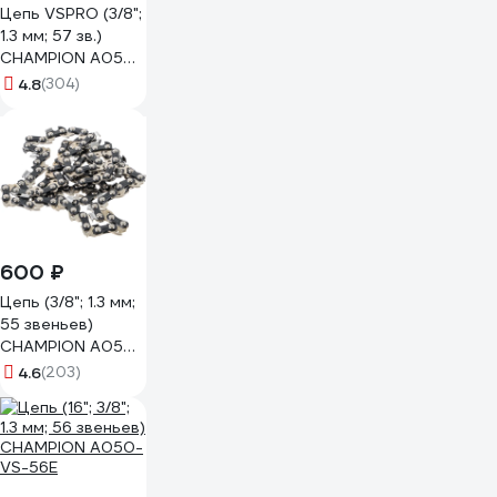
Цепь VSPRO (3/8";
1.3 мм; 57 зв.)
CHAMPION A050-
VS-57E
4.8
(304)
600 ₽
Цепь (3/8"; 1.3 мм;
55 звеньев)
CHAMPION A050-
VS-55E
4.6
(203)