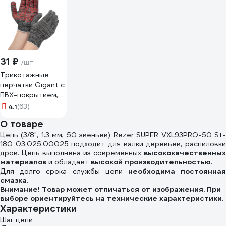
31 ₽
/шт
Трикотажные
перчатки Gigant с
ПВХ-покрытием,
серые GGC-13
4.1
(63)
О товаре
Цепь (3/8", 1.3 мм, 50 звеньев) Rezer SUPER VXL93PRO-50 St-
180 03.025.00025 подходит для валки деревьев, распиловки
дров. Цепь выполнена из современных
высококачественных
материалов
и обладает
высокой производительностью
.
Для долго срока службы цепи
необходима постоянна
смазка
.
Внимание! Товар может отличаться от изображения. При
выборе ориентируйтесь на технические характеристики.
Характеристики
Шаг цепи