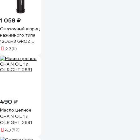
1 058 ₽
Смазочный шприц
нажимного типа
120см3 GROZ
GR43101 - G7P
2.3
(6)
490 ₽
Масло цепное
CHAIN OIL 1 л
OILRIGHT 2691
4.7
(52)