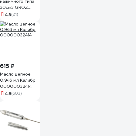
нажимного типа
30см3 GROZ
GR43100 - G6P
4.3
(21)
615 ₽
Масло цепное
0.946 мл Калибр
00000032414
4.8
(603)