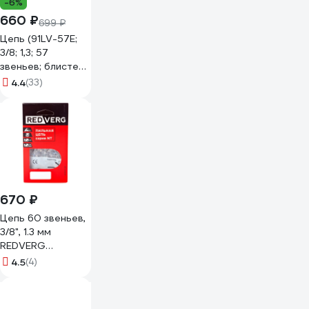
-6%
660 ₽
699 ₽
Цепь (91LV-57E;
3/8; 1,3; 57
звеньев; блистер)
MAXCUT
4.4
(33)
086321057
670 ₽
Цепь 60 звеньев,
3/8", 1.3 мм
REDVERG
00006691190
4.5
(4)