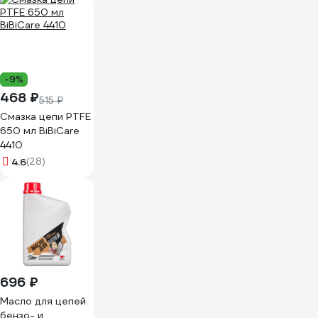
-9%
468 ₽
515 ₽
Смазка цепи PTFE
650 мл BiBiCare
4410
4.6
(28)
696 ₽
Масло для цепей
бензо- и