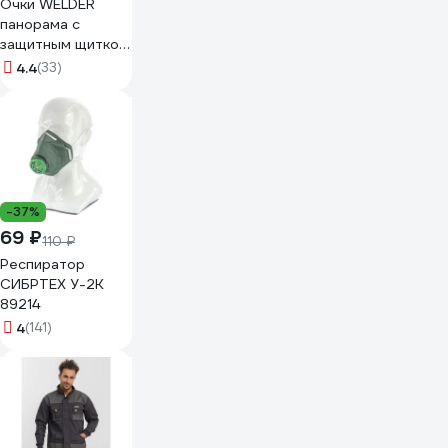
Очки WELDER
панорама с
защитным щитком
ОЗТП-5-Ч
4.4
(33)
-37%
69 ₽
110 ₽
Респиратор
СИБРТЕХ У-2К
89214
4
(141)